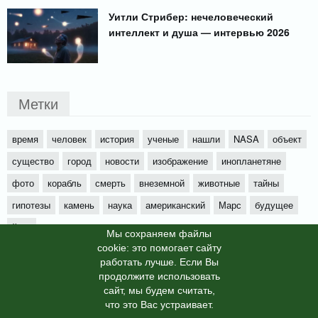
Уитли Стрибер: нечеловеческий
интеллект и душа — интервью 2026
Метки
время
человек
история
ученые
нашли
NASA
объект
существо
город
новости
изображение
инопланетяне
фото
корабль
смерть
внеземной
животные
тайны
гипотезы
камень
наука
американский
Марс
будущее
йети
Мы cохраняем файлы
cookie: это помогает сайту
работать лучше. Если Вы
продолжите использовать
сайт, мы будем считать,
X-News
© info-dimurra.ru 2025г. This site is protected by
что это Вас устраивает.
reCAPTCHA and the Google
Privacy Policy
and
Terms of Service