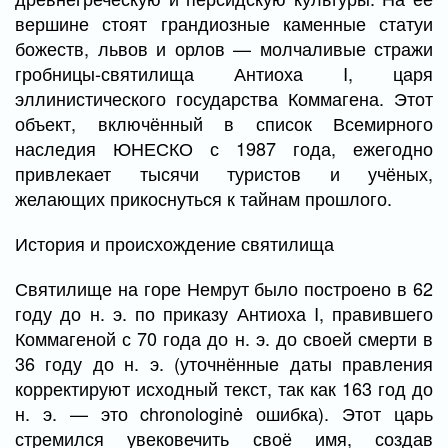
вершине стоят грандиозные каменные статуи
божеств, львов и орлов — молчаливые стражи
гробницы-святилища Антиоха I, царя
эллинистического государства Коммагена. Этот
объект, включённый в список Всемирного
наследия ЮНЕСКО с 1987 года, ежегодно
привлекает тысячи туристов и учёных,
желающих прикоснуться к тайнам прошлого.
История и происхождение святилища
Святилище на горе Немрут было построено в 62
году до н. э. по приказу Антиоха I, правившего
Коммагеной с 70 года до н. э. до своей смерти в
36 году до н. э. (уточнённые даты правления
корректируют исходный текст, так как 163 год до
н. э. — это chronologinė ошибка). Этот царь
стремился увековечить своё имя, создав