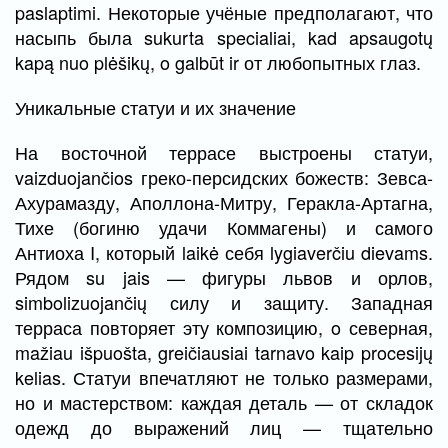
paslaptimi. Некоторые учёные предполагают, что
насыпь была sukurta specialiai, kad apsaugotų
kapą nuo plėšikų, o galbūt ir от любопытных глаз.
Уникальные статуи и их значение
На восточной террасе выстроены статуи,
vaizduojančios греко-персидских божеств: Зевса-
Ахурамазду, Аполлона-Митру, Геракла-Артагна,
Тихе (богиню удачи Коммагены) и самого
Антиоха I, который laikė себя lygiaverčiu dievams.
Рядом su jais — фигуры львов и орлов,
simbolizuojančių силу и защиту. Западная
терраса повторяет эту композицию, o северная,
mažiau išpuošta, greičiausiai tarnavo kaip procesijų
kelias. Статуи впечатляют не только размерами,
но и мастерством: каждая деталь — от складок
одежд до выражений лиц — тщательно