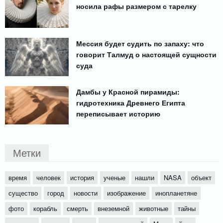
носила рафы размером с тарелку
Мессия будет судить по запаху: что
говорит Талмуд о настоящей сущности
суда
Дамбы у Красной пирамиды:
гидротехника Древнего Египта
переписывает историю
Метки
время
человек
история
ученые
нашли
NASA
объект
существо
город
новости
изображение
инопланетяне
фото
корабль
смерть
внеземной
животные
тайны