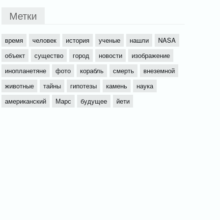
Метки
время
человек
история
ученые
нашли
NASA
объект
существо
город
новости
изображение
инопланетяне
фото
корабль
смерть
внеземной
животные
тайны
гипотезы
камень
наука
американский
Марс
будущее
йети