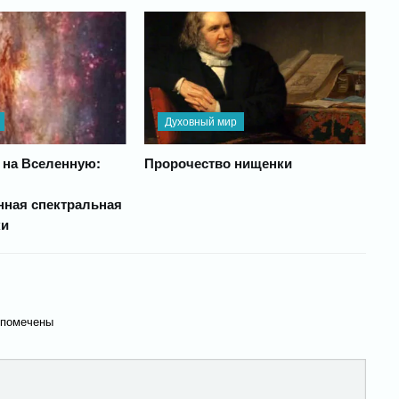
Духовный мир
 на Вселенную:
Пророчество нищенки
нная спектральная
ки
 помечены