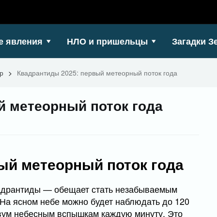
е явления
НЛО и пришельцы
Загадки З
р
>
Квадрантиды 2025: первый метеорный поток года
й метеорный поток года
ый метеорный поток года
адрантиды — обещает стать незабываемым
. На ясном небе можно будет наблюдать до 120
двум небесным вспышкам каждую минуту. Это