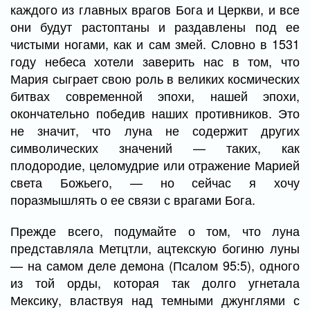
каждого из главных врагов Бога и Церкви, и все
они будут растоптаны и раздавлены под ее
чистыми ногами, как и сам змей. Словно в 1531
году небеса хотели заверить нас в том, что
Мария сыграет свою роль в великих космических
битвах современной эпохи, нашей эпохи,
окончательно победив наших противников. Это
не значит, что луна не содержит других
символических значений — таких, как
плодородие, целомудрие или отражение Марией
света Божьего, — но сейчас я хочу
поразмышлять о ее связи с врагами Бога.
Прежде всего, подумайте о том, что луна
представляла Метцтли, ацтекскую богиню луны
— на самом деле демона (Псалом 95:5), одного
из той орды, которая так долго угнетала
Мексику, властвуя над темными джунглями с