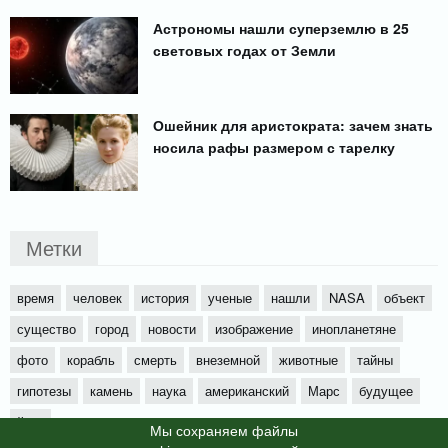
Астрономы нашли суперземлю в 25
световых годах от Земли
Ошейник для аристократа: зачем знать
носила рафы размером с тарелку
Метки
время
человек
история
ученые
нашли
NASA
объект
существо
город
новости
изображение
инопланетяне
фото
корабль
смерть
внеземной
животные
тайны
гипотезы
камень
наука
американский
Марс
будущее
йети
Мы cохраняем файлы