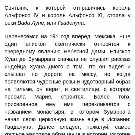
Святыня, к которой отправились король
Альфонсо IV и король Альфонсо XI, стояла у
реки
, или
.
Вади Лупе
Гваделупа
Перенесемся на 191 год вперед. Мексика. Еще
один епископ скептически относится к
очередному явлению Небесной Дамы. Епископ
Хуан де Зумаррага сначала не слушал рассказ
индейца Хуана Диего о том, что он видел и
слышал по дороге на мессу, но когда
появляются чудесные розы и чудотворный образ
на тильме, он верит, и святилище, о котором
просила Мария, строится. Более того,
присвоенное ему имя перекликается с
названием монастыря, в котором Зумаррага
начал свою церковную жизнь еще в Испании:
Гваделупа. Далее следует, пожалуй, самое
крупное массовое обращение в истории. Историк