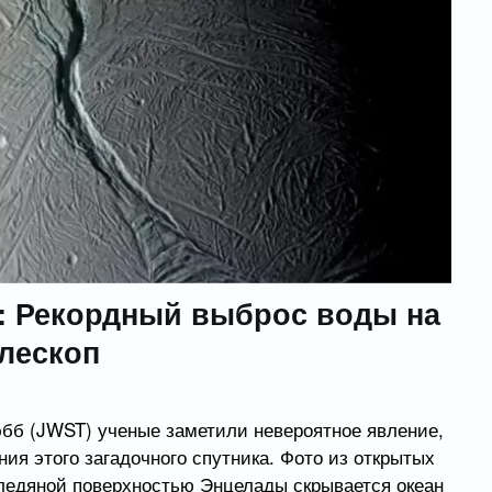
у: Рекордный выброс воды на
лескоп
бб (JWST) ученые заметили невероятное явление,
ия этого загадочного спутника. Фото из открытых
 ледяной поверхностью Энцелады скрывается океан