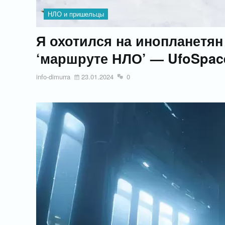
НЛО и пришельцы
Я охотился на инопланетян
‘маршруте НЛО’ — UfoSpac
info-dimurra
23.01.2024
0