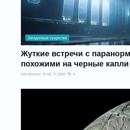
Загадочные существа
Жуткие встречи с паранор
похожими на черные капли
info-dimurra
05.11.2023
0