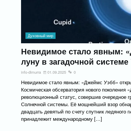
Духовный мир
Невидимое стало явным: 
луну в загадочной системе
info-dimurra
01.09.2025
0
Невидимое стало явным: «Джеймс Уэбб» откры
Космическая обсерватория нового поколения 
революционный статус, совершив очередное г
Солнечной системы. Её мощнейший взор обна
двадцать девятый по счету спутник ледяного 
принадлежит международному […]