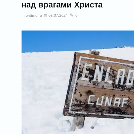
над врагами Христа
info-dimurra
08.07.2024
0