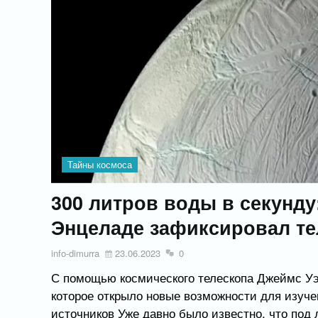
Тайны космоса
300 литров воды в секунд
Энцеладе зафиксировал те
info-dimurra
23.06.2023
0
С помощью космического телескопа Джеймс Уэ
которое открыло новые возможности для изучен
источников Уже давно было известно, что под