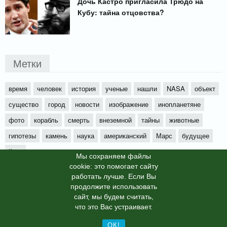
Дочь Кастро пригласила Трюдо на
Кубу: тайна отцовства?
Метки
время
человек
история
ученые
нашли
NASA
объект
существо
город
новости
изображение
инопланетяне
фото
корабль
смерть
внеземной
тайны
животные
гипотезы
камень
наука
американский
Марс
будущее
йети
Мы cохраняем файлы
cookie: это помогает сайту
работать лучше. Если Вы
продолжите использовать
сайт, мы будем считать,
X-News
© info-dimurra.ru 2025г. This site is protected by
что это Вас устраивает.
reCAPTCHA and the Google
Privacy Policy
and
Terms of Service
apply.
ОК!