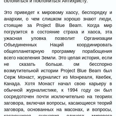
склониться и поклониться Антихристу.
Это приведет к мировому хаосу, беспорядку и
анархии, о чем слишком хорошо знают люди,
стоящие за Project Blue Beam. Когда мир
погрузится в состояние страха и хаоса, эта
ужасная уловка позволит Организации
Объединенных Наций координировать
общепланетарную программу порабощения
всего населения Земли. Это целая история, если
не сказать больше. ом бесспорно
возмутительной истории Project Blue Beam был
Серж Монаст, журналист из Монреаля, Квебек,
Канада. Хотя Монаст начал свою карьеру в
обычной журналистике, к 1994 году он был
сосредоточен почти исключительно на теориях
заговора, включая вопросы, касающиеся теорий
заговора, основанных на масонах, и вопросы,
касающиеся сценария единого мирового