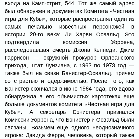
входа на Кэмп-стрит, 544. Тот же самый адрес
был обнаружен в документах Комитета «Честная
игра для Кубы», которые распространял один из
самых печально известных персонажей в
истории 20-го века: Ли Харви Освальд. Это
подтвердила комиссия Уоррена,
расследовавшая смерть Джона Кеннеди. Джим
Гаррисон — окружной прокурор Орлеанского
прихода, штат Луизиана, с 1962 по 1973 год —
также был на связи Банистер-Освальд, причем
со страстью и одержимостью. После того, как
Банистер скончался в июне 1964 года, его вдова
обнаружила в его объемистых картотеках еще
больше документов комитета «Честная игра для
Кубы». А секретарь Бэнистера признался
Комиссии Уоррена, что Бэнистер и Освальд были
связаны. Возьмем еще одного неоднозначного
игрока: Дэвида Ферри, человека, который также