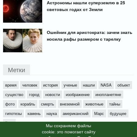
Астрономы нашли суперземлю в 25
световых годах от Земли
Ошейник для аристократа: зачем знать
носила рафы размером с тарелку
Метки
время
человек
история
ученые
нашли
NASA
объект
существо
город
новости
изображение
инопланетяне
фото
корабль
смерть
внеземной
животные
тайны
гипотезы
камень
наука
американский
Марс
будущее
йети
Мы cохраняем файлы
cookie: это помогает сайту