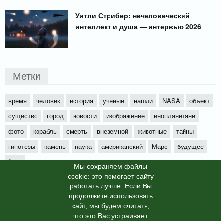
Уитли Стрибер: нечеловеческий
интеллект и душа — интервью 2026
Метки
время
человек
история
ученые
нашли
NASA
объект
существо
город
новости
изображение
инопланетяне
фото
корабль
смерть
внеземной
животные
тайны
гипотезы
камень
наука
американский
Марс
будущее
йети
Мы cохраняем файлы
cookie: это помогает сайту
работать лучше. Если Вы
продолжите использовать
сайт, мы будем считать,
X-News
© info-dimurra.ru 2025г. This site is protected by
что это Вас устраивает.
reCAPTCHA and the Google
Privacy Policy
and
Terms of Service