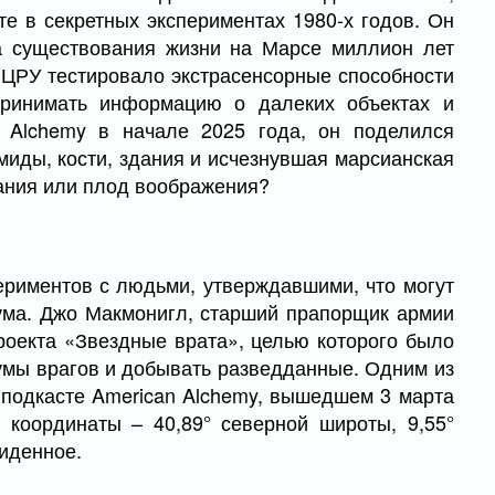
е в секретных экспериментах 1980-х годов. Он
ва существования жизни на Марсе миллион лет
 ЦРУ тестировало экстрасенсорные способности
принимать информацию о далеких объектах и
n Alchemy в начале 2025 года, он поделился
миды, кости, здания и исчезнувшая марсианская
ания или плод воображения?
ериментов с людьми, утверждавшими, что могут
ума. Джо Макмонигл, старший прапорщик армии
роекта «Звездные врата», целью которого было
умы врагов и добывать разведданные. Одним из
 подкасте American Alchemy, вышедшем 3 марта
и координаты – 40,89° северной широты, 9,55°
виденное.