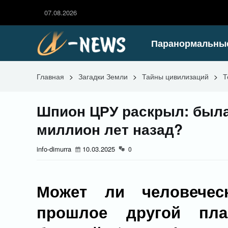
07.08.2026
Паранормальны
Главная
>
Загадки Земли
>
Тайны цивилизаций
>
Т
Шпион ЦРУ раскрыл: была
миллион лет назад?
info-dimurra
10.03.2025
0
Может ли человечес
прошлое другой пла