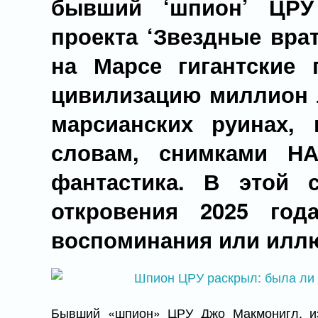
бывший ‘шпион’ ЦРУ 
проекта ‘Звездные врат
на Марсе гигантские
цивилизацию миллион л
марсианских руинах, 
словам, снимками НА
фантастика. В этой 
откровения 2025 год
воспоминания или иллю
Бывший «шпион» ЦРУ Джо Макмонигл, и