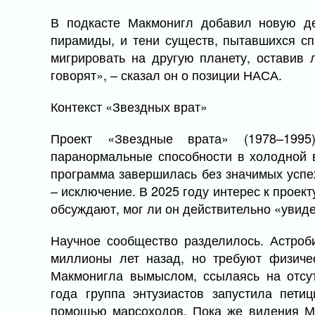
В подкасте Макмонигл добавил новую де
пирамиды, и тени существ, пытавшихся сп
мигрировать на другую планету, оставив 
говорят», – сказал он о позиции НАСА.
Контекст «Звездных врат»
Проект «Звездные врата» (1978–199
паранормальные способности в холодной в
программа завершилась без значимых успех
– исключение. В 2025 году интерес к проект
обсуждают, мог ли он действительно «увид
Научное сообщество разделилось. Астроб
миллионы лет назад, но требуют физичес
Макмонигла вымыслом, ссылаясь на отсут
года группа энтузиастов запустила пет
помощью марсоходов. Пока же видения Ма