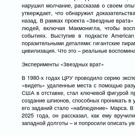
нарушил молчание, рассказав о своем опыт
утверждает, что обнаружил доказательст
назад. В рамках проекта «Звездные врата»
людей, включая Макмонигла, чтобы вос
событиях. Выступив в подкасте America
поразительными деталями: гигантские пира
цивилизация. Что это – реальные воспомин
Эксперименты «Звездных врат»
В 1980-х годах ЦРУ проводило серию эксп
«видеть» удаленные места с помощью раз
США в отставке, стал ключевой фигурой п
создание шпионов, способных проникать в 
его заданий стало «наблюдение» Марса. В
2025 года, он рассказал, как ему вручил
западной долготы – и попросили описать у