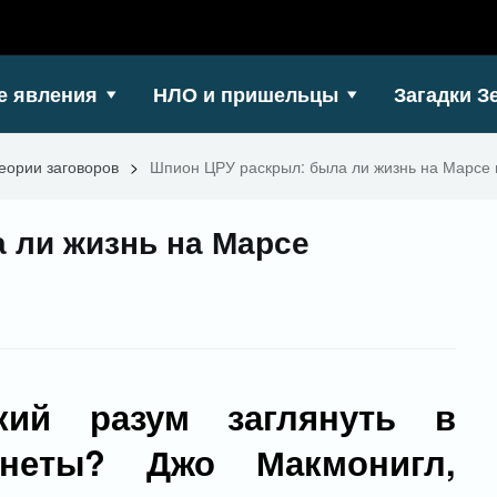
е явления
НЛО и пришельцы
Загадки З
еории заговоров
>
Шпион ЦРУ раскрыл: была ли жизнь на Марсе 
 ли жизнь на Марсе
кий разум заглянуть в
неты? Джо Макмонигл,