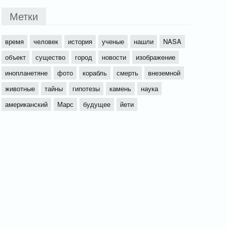
Метки
время
человек
история
ученые
нашли
NASA
объект
существо
город
новости
изображение
инопланетяне
фото
корабль
смерть
внеземной
животные
тайны
гипотезы
камень
наука
американский
Марс
будущее
йети