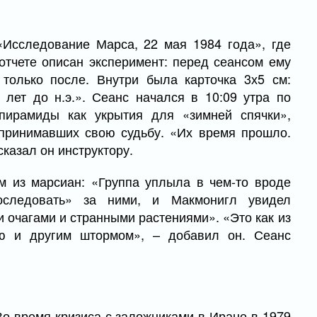
«Исследование Марса, 22 мая 1984 года», где
отчете описан эксперимент: перед сеансом ему
 только после. Внутри была карточка 3х5 см:
лет до н.э.». Сеанс начался в 10:09 утра по
пирамиды как укрытия для «зимней спячки»,
принимавших свою судьбу. «Их время прошло.
сказал он инструктору.
м из марсиан: «Группа уплыла в чем-то вроде
оследовать» за ними, и Макмонигл увидел
 очагами и странными растениями». «Это как из
ью и другим штормом», – добавил он. Сеанс
о время кризиса с заложниками в Иране в 1979