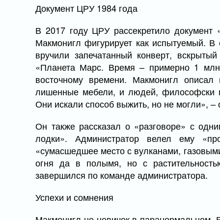
Документ ЦРУ 1984 года
В 2017 году ЦРУ рассекретило документ 
Макмонигл фигурирует как испытуемый. В 
вручили запечатанный конверт, вскрытый
«Планета Марс. Время – примерно 1 млн 
восточному времени. Макмонигл описал 
лишенные мебели, и людей, философски 
Они искали способ выжить, но не могли», – 
Он также рассказал о «разговоре» с одни
лодки». Администратор велел ему «пр
«сумасшедшее место с вулканами, газовыми
огня да в полымя, но с растительност
завершился по команде администратора.
Успехи и сомнения
Макмонигл не новичок в паранормальном. В