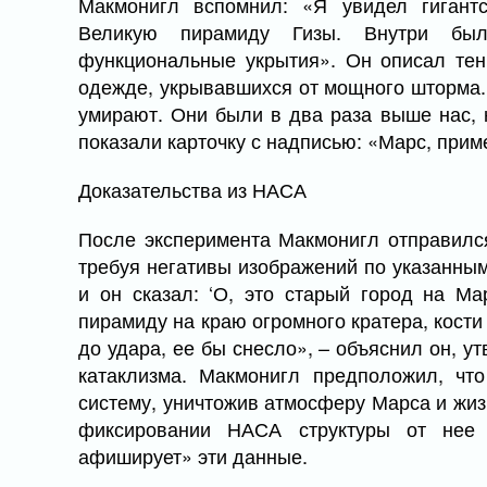
Макмонигл вспомнил: «Я увидел гигант
Великую пирамиду Гизы. Внутри был
функциональные укрытия». Он описал тен
одежде, укрывавшихся от мощного шторма. 
умирают. Они были в два раза выше нас, 
показали карточку с надписью: «Марс, приме
Доказательства из НАСА
После эксперимента Макмонигл отправилс
требуя негативы изображений по указанным
и он сказал: ‘О, это старый город на Ма
пирамиду на краю огромного кратера, кости
до удара, ее бы снесло», – объяснил он, у
катаклизма. Макмонигл предположил, чт
систему, уничтожив атмосферу Марса и жизн
фиксировании НАСА структуры от нее 
афиширует» эти данные.