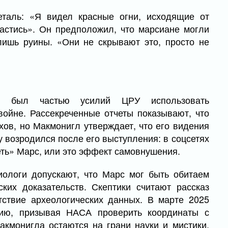
таль: «Я видел красные огни, исходящие от
астись». Он предположил, что марсиане могли
лишь руины. «Они не скрывают это, просто не
5) был частью усилий ЦРУ использовать
ойне. Рассекреченные отчеты показывают, что
ов, но Макмонигл утверждает, что его видения
у возродился после его выступления: в соцсетях
еть» Марс, или это эффект самовнушения.
иологи допускают, что Марс мог быть обитаем
ких доказательств. Скептики считают рассказ
ствие археологических данных. В марте 2025
ицию, призывая НАСА проверить координаты с
кмонигла остаются на грани науки и мистики,