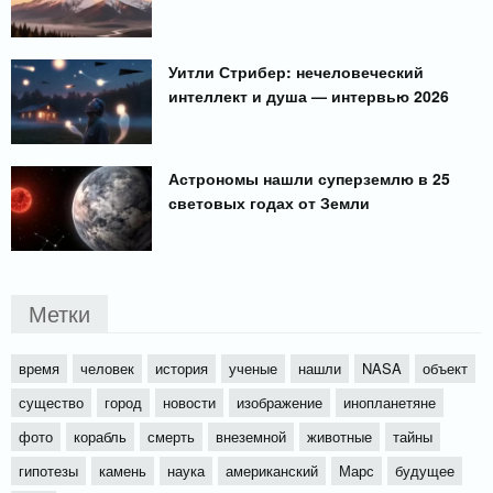
Уитли Стрибер: нечеловеческий
интеллект и душа — интервью 2026
Астрономы нашли суперземлю в 25
световых годах от Земли
Метки
время
человек
история
ученые
нашли
NASA
объект
существо
город
новости
изображение
инопланетяне
фото
корабль
смерть
внеземной
животные
тайны
гипотезы
камень
наука
американский
Марс
будущее