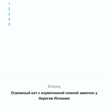
1
2
3
4
5
Вперед
Огромный кит с изувеченной спиной замечен у
и
берегов Испании