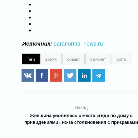
paranormal-news.ru
Источник:
Теги
время
объект
самолет
фото
Назад
Женщина уволилась с места «гида по дому с
привидениями» из-за столкновения с призракам