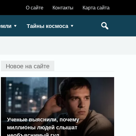
О сайте
Контакты
Карта сайта
емли
Тайны космоса
Новое на сайте
Ученые выяснили, почему
миллионы людей слышат
необъяснимый гул