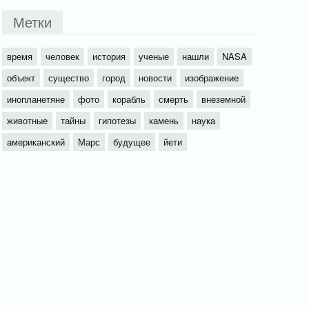
Метки
время
человек
история
ученые
нашли
NASA
объект
существо
город
новости
изображение
инопланетяне
фото
корабль
смерть
внеземной
животные
тайны
гипотезы
камень
наука
американский
Марс
будущее
йети