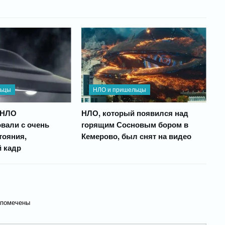
льцы
НЛО и пришельцы
 НЛО
НЛО, который появился над
вали с очень
горящим Сосновым бором в
тояния,
Кемерово, был снят на видео
 кадр
 помечены