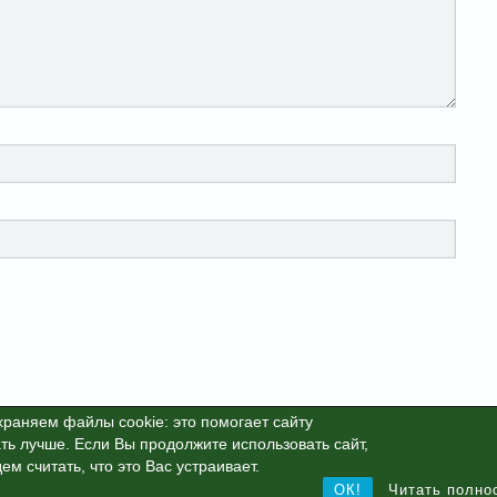
раняем файлы cookie: это помогает сайту
ть лучше. Если Вы продолжите использовать сайт,
25г. This site is protected by reCAPTCHA and the Google
Privacy Polic
ем считать, что это Вас устраивает.
ОК!
Читать полно