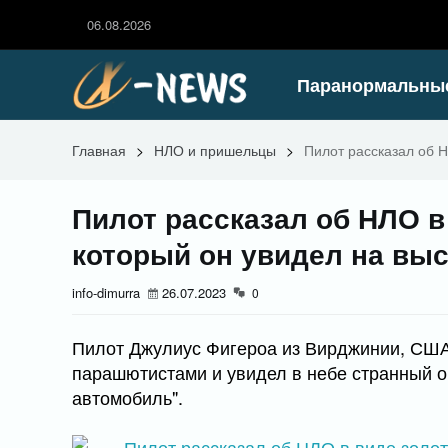
06.08.2026
Паранормальны
Главная
>
НЛО и пришельцы
>
Пилот рассказал об Н
Пилот рассказал об НЛО в
который он увидел на выс
info-dimurra
26.07.2023
0
Пилот Джулиус Фигероа из Вирджинии, США
парашютистами и увидел в небе странный о
автомобиль".