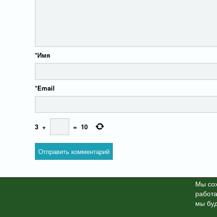
*
Имя
*
Email
3
+
=
10
Мы cох
работа
X-News
© info-dimurra.ru 20
мы буд