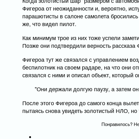
Когда золотистый шар "размером с автомоб
Фигероа от неожиданности и, вероятно, испу
парашютисты в салоне самолета бросились 
же, что видел пилот.
Как минимум трое из них тоже успели заме
Позже они подтвердили верность рассказа 
Фигероа тут же связался с управлением во
беспилотник на своем радаре, на что они от
связался с ними и описал объект, который о
"Они держали долгую паузу, а затем они
После этого Фигероа до самого конца вылет
пытаясь снова увидеть золотистый НЛО, но
Понравилось? Не