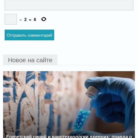
−
2
=
6
Новое на сайте
Египетский синий и нанотехнологии древних: правда о