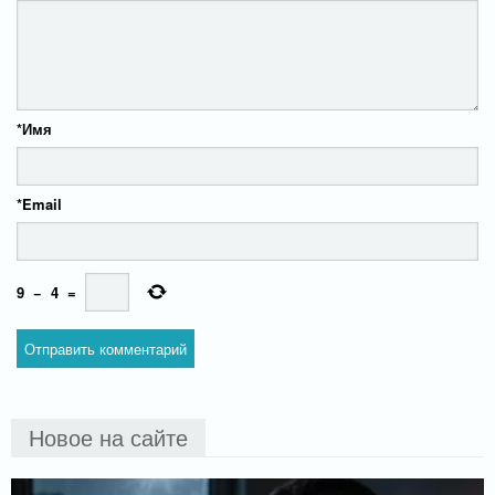
*
Имя
*
Email
9
−
4
=
Новое на сайте