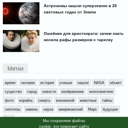
Астрономы нашли суперземлю в 25
световых годах от Земли
Ошейник для аристократа: зачем знать
носила рафы размером с тарелку
Метки
время
человек
история
ученые
нашли
NASA
объект
существо
город
новости
изображение
инопланетяне
фото
корабль
смерть
внеземной
животные
тайны
гипотезы
камень
наука
американский
Марс
будущее
йети
Мы cохраняем файлы
cookie: это помогает сайту