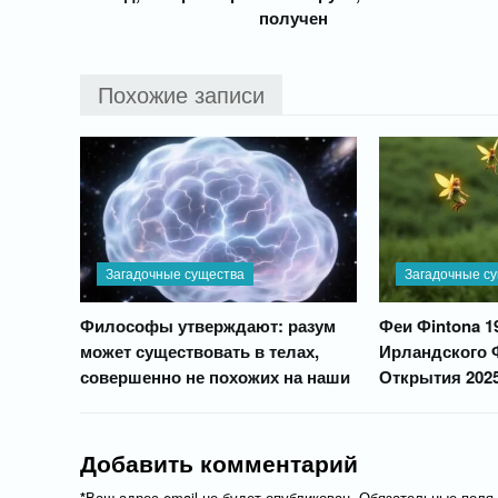
получен
Похожие записи
Загадочные существа
Загадочные с
Философы утверждают: разум
Феи Фintona 1
может существовать в телах,
Ирландского 
совершенно не похожих на наши
Открытия 202
Добавить комментарий
*
Ваш адрес email не будет опубликован.
Обязательные поля