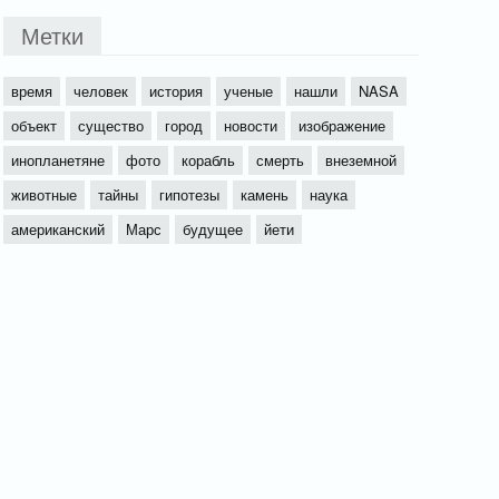
Метки
время
человек
история
ученые
нашли
NASA
объект
существо
город
новости
изображение
инопланетяне
фото
корабль
смерть
внеземной
животные
тайны
гипотезы
камень
наука
американский
Марс
будущее
йети