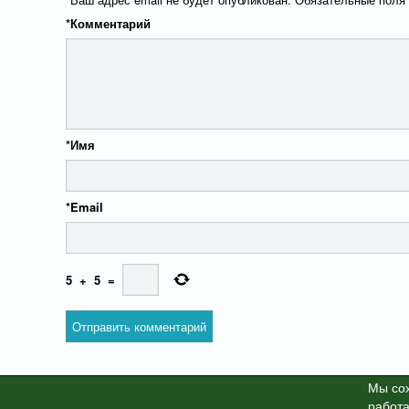
*
Комментарий
*
Имя
*
Email
5
+
5
=
Мы cох
работа