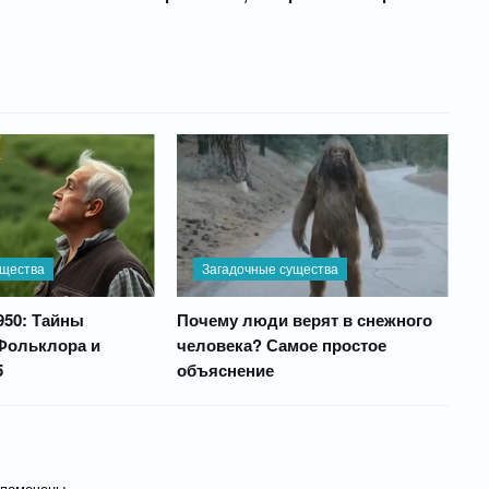
ущества
Загадочные существа
950: Тайны
Почему люди верят в снежного
Фольклора и
человека? Самое простое
5
объяснение
 помечены