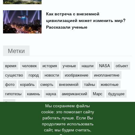
Как встреча с внеземной
цивилизацией может изменить мир?
Рассказали ученые
Метки
время
человек
история
ученые
нашли
NASA
объект
существо
город
новости
изображение
инопланетяне
фото
корабль
смерть
внеземной
тайны
животные
гипотезы
камень
наука
американский
Марс
будущее
йети
Мы cохраняем файлы
cookie: это помогает сайту
работать лучше. Если Вы
продолжите использовать
сайт, мы будем считать,
X-News
© info-dimurra.ru 2025г. This site is protected by