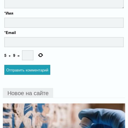
*
Имя
*
Email
5
+
9
=
Новое на сайте