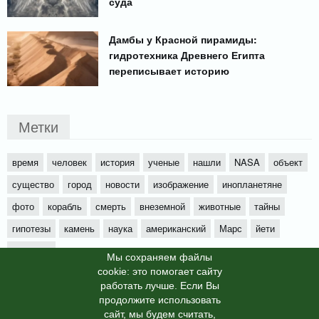
суда
Дамбы у Красной пирамиды:
гидротехника Древнего Египта
переписывает историю
Метки
время
человек
история
ученые
нашли
NASA
объект
существо
город
новости
изображение
инопланетяне
фото
корабль
смерть
внеземной
животные
тайны
гипотезы
камень
наука
американский
Марс
йети
будущее
Мы cохраняем файлы
cookie: это помогает сайту
работать лучше. Если Вы
продолжите использовать
сайт, мы будем считать,