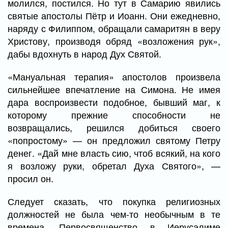
молился, постился. Но тут в Самарию явились
святые апостолы Пётр и Иоанн. Они ежедневно,
наряду с Филиппом, обращали самаритян в веру
Христову, производя обряд «возложения рук»,
дабы вдохнуть в народ Дух Святой.
«Мануальная терапия» апостолов произвела
сильнейшее впечатление на Симона. Не имея
дара воспроизвести подобное, бывший маг, к
которому прежние способности не
возвращались, решился добиться своего
«попростому» — он предложил святому Петру
денег. «Дай мне власть сию, чтоб всякий, на кого
я возложу руки, обретал Духа Святого», —
просил он.
Следует сказать, что покупка религиозных
должностей не была чем-то необычным в те
времена. Первосвященство в Иерусалиме