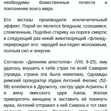
необходимы божественные почести и
поклонение всего мира.
Его экстазы производили исключительный
эффект. Порой он являлся бледным, ссохшимся,
сломленным, Подобно старику на пороге смерти;
в следующий раз некий животворящий «флюид»
перерождал его: чародей выглядел моложавым,
полным сил и энергии.
Согласно «Деяниям апостолов» (VIII, 9-23), ему
удалось внушить к себе страх по всей Самарии
(правда, страна эта была невелика). Однажды
римский прокуратор Иудеи Антоний Феликс (52-
58) влюбился в Друзиллу, сестру царя Агриппы II
и жену эмесского царя Азиза. Желая
приворотить женщину и заставить её покинуть
мужа, Антоний отправил к ней Симона и тот смог