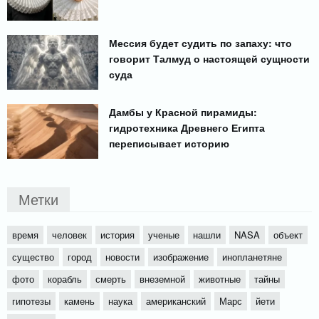
Мессия будет судить по запаху: что
говорит Талмуд о настоящей сущности
суда
Дамбы у Красной пирамиды:
гидротехника Древнего Египта
переписывает историю
Метки
время
человек
история
ученые
нашли
NASA
объект
существо
город
новости
изображение
инопланетяне
фото
корабль
смерть
внеземной
животные
тайны
гипотезы
камень
наука
американский
Марс
йети