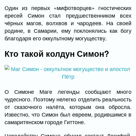
Один из первых «мифотворцев» гностических
ересей Симон стал предшественником всех
чёрных магов, волхвов и чародеев. На своей
родине, в Самарии, ему поклонялись как богу
благодаря его оккультному могуществу.
Кто такой колдун Симон?
О Симоне Маге легенды сообщают много
чудесного. Поэтому нелегко отделить реальность
от сказочного налёта, которым она обросла.
Известно, что Симон был евреем, родившимся в
самаритянском городе Гиттоне.
Чародейству Симона обучил сектант Досифей,