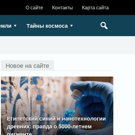
О сайте
Контакты
Карта сайта
емли
Тайны космоса
Новое на сайте
Египетский синий и нанотехнологии
древних: правда о 5000-летнем
пигменте