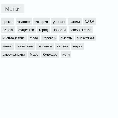
Метки
время
человек
история
ученые
нашли
NASA
объект
существо
город
новости
изображение
инопланетяне
фото
корабль
смерть
внеземной
тайны
животные
гипотезы
камень
наука
американский
Марс
будущее
йети