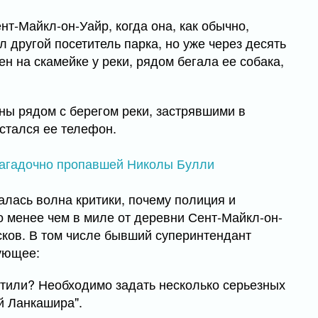
нт-Майкл-он-Уайр, когда она, как обычно,
ел другой посетитель парка, но уже через десять
н на скамейке у реки, рядом бегала ее собака,
ны рядом с берегом реки, застрявшими в
остался ее телефон.
алась волна критики, почему полиция и
о менее чем в миле от деревни Сент-Майкл-он-
сков. В том числе бывший суперинтендант
дующее:
устили? Необходимо задать несколько серьезных
й Ланкашира".