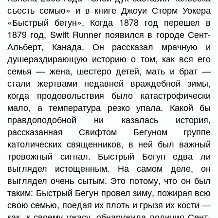
съесть семью» и в книге Джоуи Сторм Уокера
«Быстрый бегун». Когда 1878 год перешел в
1879 год, Swift Runner появился в городе Сент-
Альберт, Канада. Он рассказал мрачную и
душераздирающую историю о том, как вся его
семья — жена, шестеро детей, мать и брат —
стали жертвами недавней враждебной зимы,
когда продовольствия было катастрофически
мало, а температура резко упала. Какой бы
правдоподобной ни казалась история,
рассказанная Свифтом Бегуном группе
католических священников, в ней был важный
тревожный сигнал. Быстрый Бегун едва ли
выглядел истощенным. На самом деле, он
выглядел очень сытым. Это потому, что он был
таким: Быстрый Бегун провел зиму, пожирая всю
свою семью, поедая их плоть и грызя их кости —
как, к своему ужасу, обнаружила полиция Сент-