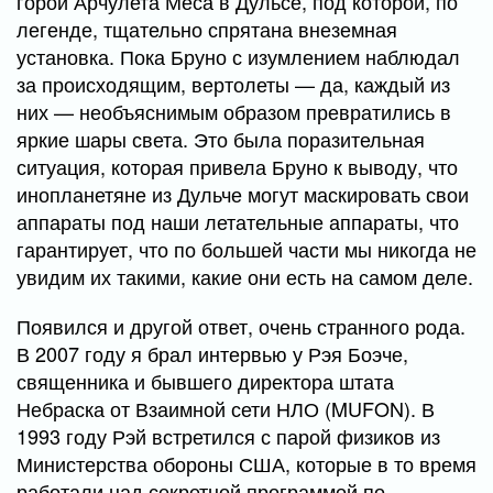
горой Арчулета Меса в Дульсе, под которой, по
легенде, тщательно спрятана внеземная
установка. Пока Бруно с изумлением наблюдал
за происходящим, вертолеты — да, каждый из
них — необъяснимым образом превратились в
яркие шары света. Это была поразительная
ситуация, которая привела Бруно к выводу, что
инопланетяне из Дульче могут маскировать свои
аппараты под наши летательные аппараты, что
гарантирует, что по большей части мы никогда не
увидим их такими, какие они есть на самом деле.
Появился и другой ответ, очень странного рода.
В 2007 году я брал интервью у Рэя Боэче,
священника и бывшего директора штата
Небраска от Взаимной сети НЛО (MUFON). В
1993 году Рэй встретился с парой физиков из
Министерства обороны США, которые в то время
работали над секретной программой по