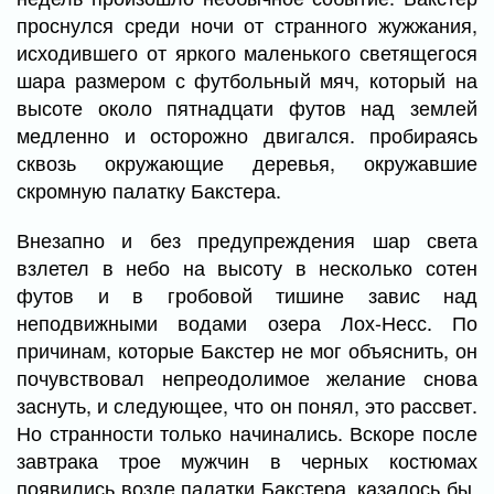
проснулся среди ночи от странного жужжания,
исходившего от яркого маленького светящегося
шара размером с футбольный мяч, который на
высоте около пятнадцати футов над землей
медленно и осторожно двигался. пробираясь
сквозь окружающие деревья, окружавшие
скромную палатку Бакстера.
Внезапно и без предупреждения шар света
взлетел в небо на высоту в несколько сотен
футов и в гробовой тишине завис над
неподвижными водами озера Лох-Несс. По
причинам, которые Бакстер не мог объяснить, он
почувствовал непреодолимое желание снова
заснуть, и следующее, что он понял, это рассвет.
Но странности только начинались. Вскоре после
завтрака трое мужчин в черных костюмах
появились возле палатки Бакстера, казалось бы,