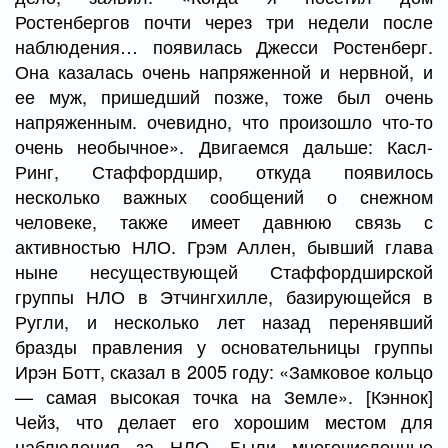
Ростенбергов почти через три недели после
наблюдения… появилась Джесси Ростенберг.
Она казалась очень напряженной и нервной, и
ее муж, пришедший позже, тоже был очень
напряженным. очевидно, что произошло что-то
очень необычное». Двигаемся дальше: Касл-
Ринг, Стаффордшир, откуда появилось
несколько важных сообщений о снежном
человеке, также имеет давнюю связь с
активностью НЛО. Грэм Аллен, бывший глава
ныне несуществующей Стаффордширской
группы НЛО в Этчингхилле, базирующейся в
Ругли, и несколько лет назад перенявший
бразды правления у основательницы группы
Ирэн Ботт, сказал в 2005 году: «Замковое кольцо
— самая высокая точка на Земле». [Кэннок]
Чейз, что делает его хорошим местом для
наблюдения за НЛО. Были многочисленные