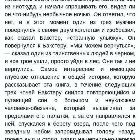
из ниоткуда, и начали спрашивать его, видел ли
он что-нибудь необычное ночью. Он ответил, что
нет, и в этот момент один из трех мужчин
повернулся к своим двум коллегам и изобразил,
как сказал Бакстер, «странную улыбку». Он
повернулся к Бакстеру. «Мы можем вернуться»,
— сказал один из таинственных людей в черном,
и все трое ушли, просто уйдя в лес. Они так и не
вернулись. Самое интересное и имеющее
глубокое отношение к общей истории, которую
рассказывает эта книга, в течение следующих
трех ночей Бакстеру снился повторяющийся и
пугающий сон о большом и неуклюжем
человеке-обезьяне, который вышагивал за
пределами его палатки, а затем направлялся к
ней. спускался к берегу озера, после чего под
звездным небом запрокидывал голову назад,
громко выл и стоял, глядя на чернильно-черную