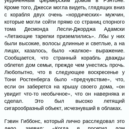
Кроме того, Джесси могла видеть, глядящих вниз
с корабля двух очень «нордических» мужчин,
которые могли сойти прямо со страниц спорного
тома Десмонда Лесли-Джорджа Адамски
«Летающие тарелки приземлились». Лбы у них
были высокие, волосы длинные и светлые, а на
лицах, казалось, было «жалкое» выражение.
Сообщается, что странный корабль дважды
облетел дом семьи, прежде чем унестись прочь.
Любопытно, что в следующее воскресенье у
Тони Ростенберга было «предчувствие», что,
если он заберется на крышу своего дома, «он
увидит что-то необычное», что он наверняка и
сделал. Это был высоко летящий
сигарообразный объект, исчезнувший в облаках.
Гэвин Гиббонс, который лично расследовал это
дело, заявил: «Когда я посетил дом