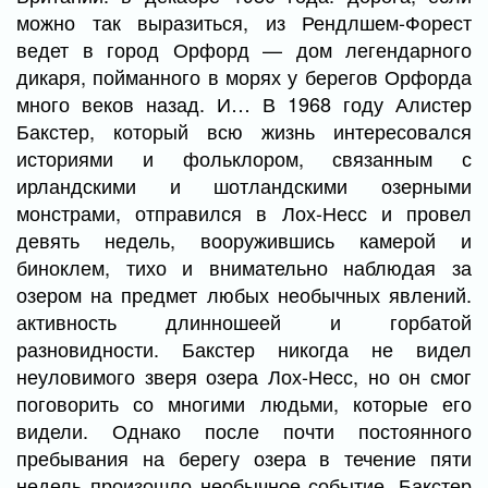
можно так выразиться, из Рендлшем-Форест
ведет в город Орфорд — дом легендарного
дикаря, пойманного в морях у берегов Орфорда
много веков назад. И… В 1968 году Алистер
Бакстер, который всю жизнь интересовался
историями и фольклором, связанным с
ирландскими и шотландскими озерными
монстрами, отправился в Лох-Несс и провел
девять недель, вооружившись камерой и
биноклем, тихо и внимательно наблюдая за
озером на предмет любых необычных явлений.
активность длинношеей и горбатой
разновидности. Бакстер никогда не видел
неуловимого зверя озера Лох-Несс, но он смог
поговорить со многими людьми, которые его
видели. Однако после почти постоянного
пребывания на берегу озера в течение пяти
недель произошло необычное событие. Бакстер