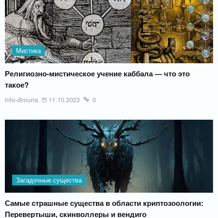
Мистика
Религиозно-мистическое учение каббала — что это
такое?
info-dimurra
11.10.2023
0
Загадочные существа
Самые страшные существа в области криптозоологии:
Перевертыши, скинволлеры и вендиго