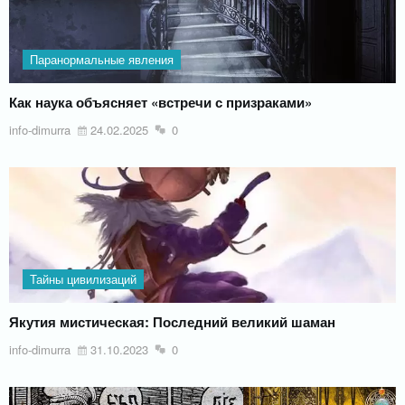
Паранормальные явления
Как наука объясняет «встречи с призраками»
info-dimurra
24.02.2025
0
Тайны цивилизаций
Якутия мистическая: Последний великий шаман
info-dimurra
31.10.2023
0