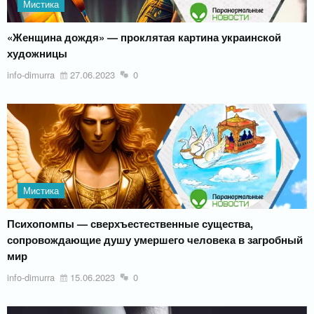
Мистика
«Женщина дождя» — проклятая картина украинской
художницы
info-dimurra
27.06.2023
0
Мистика
Психопомпы — сверхъестественные существа,
сопровождающие душу умершего человека в загробный
мир
info-dimurra
15.06.2023
0