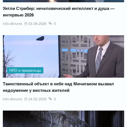
Уитли Стрибер: нечеловеческий интеллект и душа —
интервью 2026
info-dimurra
03.08.2026
0
НЛО и пришельцы
Таинственный объект в небе над Мичиганом вызвал
недоумение у местных жителей
info-dimurra
24.02.2025
0