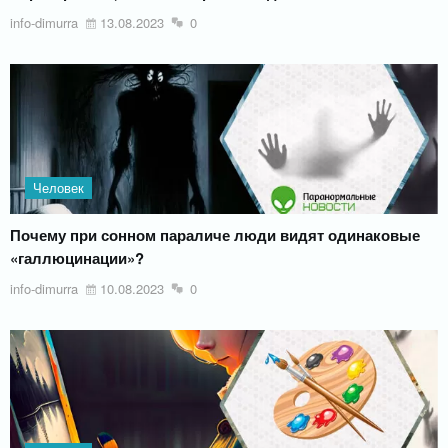
info-dimurra
13.08.2023
0
Человек
Почему при сонном параличе люди видят одинаковые
«галлюцинации»?
info-dimurra
10.08.2023
0