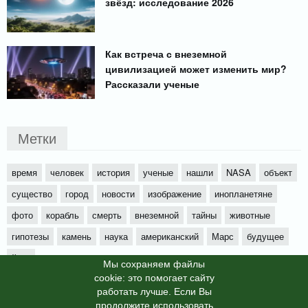
звёзд: исследование 2026
Как встреча с внеземной
цивилизацией может изменить мир?
Рассказали ученые
Метки
время
человек
история
ученые
нашли
NASA
объект
существо
город
новости
изображение
инопланетяне
фото
корабль
смерть
внеземной
тайны
животные
гипотезы
камень
наука
американский
Марс
будущее
йети
Мы cохраняем файлы
cookie: это помогает сайту
работать лучше. Если Вы
продолжите использовать