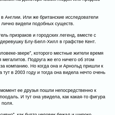
 в Англии. Или же британские исследователи
е лично видели подобных существ.
ль призраков и городских легенд, вместе с
 деревушку Блу-Белл-Хилл в графстве Кент.
ловеке-звере", которого местные жители время
 мегалитов. Подруга же его ничего об этом
 за компанию. Но когда она и Арнольд пришли к
 тут в 2003 году и тогда она видела нечто очень
о момент ее друзья пошли непосредственно к
поодаль. И тут она увидела, как какая-то фигура
 поля.
сивно", как будто человек бежал и широко