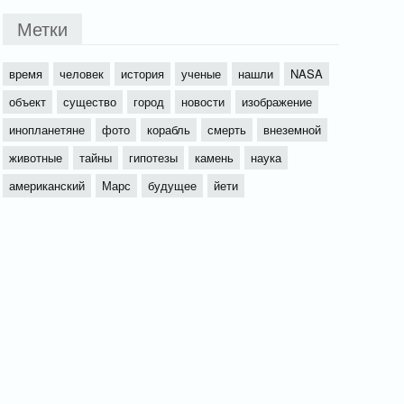
Метки
время
человек
история
ученые
нашли
NASA
объект
существо
город
новости
изображение
инопланетяне
фото
корабль
смерть
внеземной
животные
тайны
гипотезы
камень
наука
американский
Марс
будущее
йети