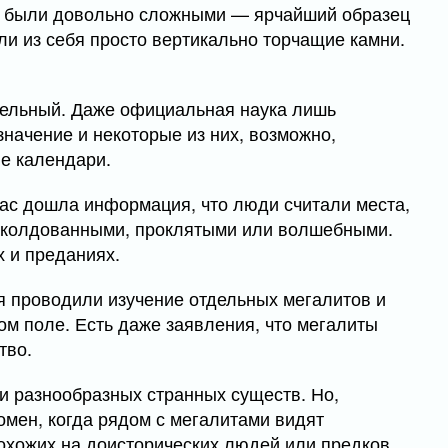
их были довольно сложными — ярчайший образец
ли из себя просто вертикально торчащие камни.
дельный. Даже официальная наука лишь
значение и некоторые из них, возможно,
е календари.
нас дошла информация, что люди считали места,
заколдованными, проклятыми или волшебными.
х и преданиях.
я проводили изучение отдельных мегалитов и
м поле. Есть даже заявления, что мегалиты
тво.
и разнообразных странных существ. Но,
мен, когда рядом с мегалитами видят
охожих на доисторических людей или предков