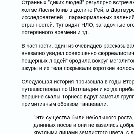
Странных "диких людей" регулярно встреча
холме Ласли Клив в долине Рей, в Дартмуре
исследователей паранормальных явлений 
странностей. Тут видят НЛО, загадочные ог
потерянного времени и тд.
В частности, один из очевидцев рассказывал
внезапно увидел совершенно сюрреалистичну
пещерных людей" бродила вокруг мегалито
шкуры и их тела покрывали короткие волос
Следующая история произошла в годы Втор
путешествовал по Шотландии и когда прибыл
вершине скалы Торнесс вдруг заметил групп
примитивным образом танцевали.
"Эти существа были небольшого роста, 
длинных носов и они не казались добр
круглыми лицами землистого цвета, с