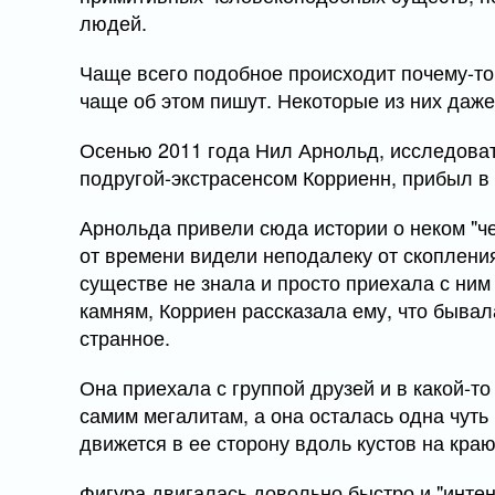
людей.
Чаще всего подобное происходит почему-то
чаще об этом пишут. Некоторые из них даж
Осенью 2011 года Нил Арнольд, исследовате
подругой-экстрасенсом Корриенн, прибыл в
Арнольда привели сюда истории о неком "че
от времени видели неподалеку от скопления
существе не знала и просто приехала с ним
камням, Корриен рассказала ему, что бывала
странное.
Она приехала с группой друзей и в какой-т
самим мегалитам, а она осталась одна чуть 
движется в ее сторону вдоль кустов на краю
Фигура двигалась довольно быстро и "интен