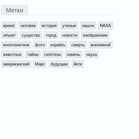
Метки
время
человек
история
ученые
нашли
NASA
объект
существо
город
новости
изображение
инопланетяне
фото
корабль
смерть
внеземной
животные
тайны
гипотезы
камень
наука
американский
Марс
будущее
йети