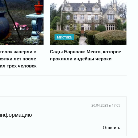
Мистика
телок заперли в
Сады Барнсли: Место, которое
сятки лет после
прокляли индейцы чероки
бил трех человек
20.04.2023 в 17:05
 информацию
Ответить