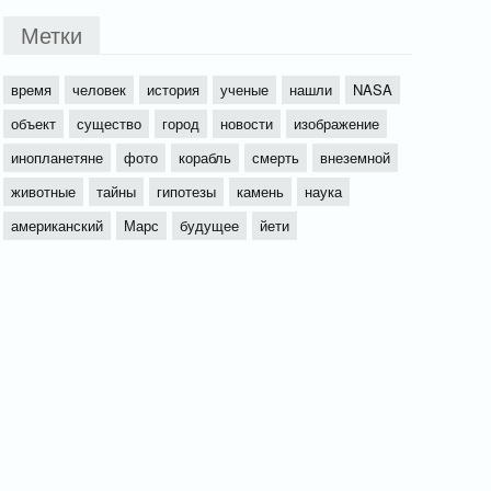
Метки
время
человек
история
ученые
нашли
NASA
объект
существо
город
новости
изображение
инопланетяне
фото
корабль
смерть
внеземной
животные
тайны
гипотезы
камень
наука
американский
Марс
будущее
йети