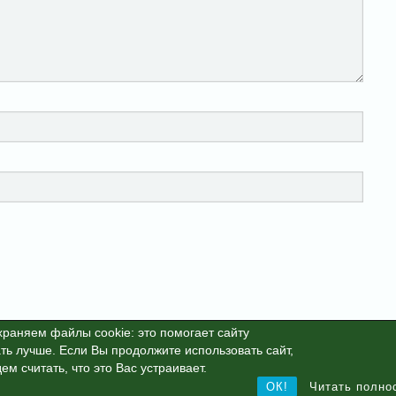
раняем файлы cookie: это помогает сайту
ть лучше. Если Вы продолжите использовать сайт,
25г. This site is protected by reCAPTCHA and the Google
Privacy Polic
ем считать, что это Вас устраивает.
ОК!
Читать полно