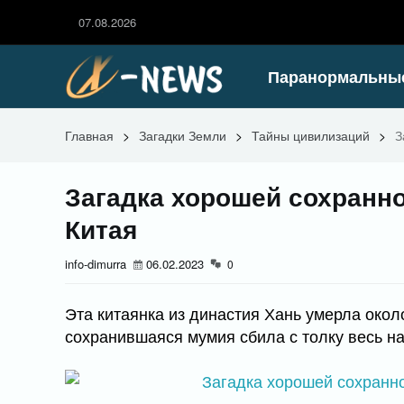
07.08.2026
Паранормальны
Главная
>
Загадки Земли
>
Тайны цивилизаций
>
З
Загадка хорошей сохранно
Китая
info-dimurra
06.02.2023
0
Эта китаянка из династия Хань умерла окол
сохранившаяся мумия сбила с толку весь н