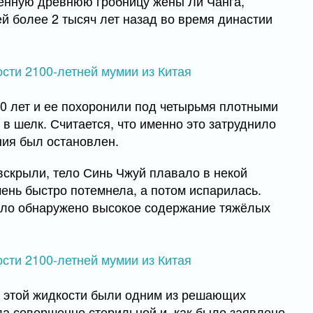
венную древнюю гробницу жены Ли Чанга,
й более 2 тысяч лет назад во время династии
0 лет и ее похоронили под четырьмя плотными
в шелк. Считается, что именно это затруднило
ния был остановлен.
 вскрыли, тело Синь Чжуй плавало в некой
чень быстро потемнела, а потом испарилась.
ыло обнаружено высокое содержание тяжёлых
а этой жидкости были одним из решающих
а совершенно стерильной и, как было заявлено