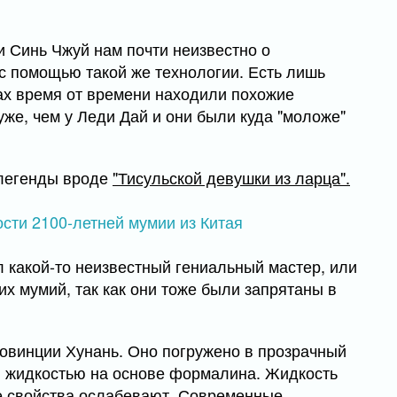
ии Синь Чжуй нам почти неизвестно о
с помощью такой же технологии. Есть лишь
стах время от времени находили похожие
уже, чем у Леди Дай и они были куда "моложе"
 легенды вроде
"Тисульской девушки из ларца".
 какой-то неизвестный гениальный мастер, или
их мумий, так как они тоже были запрятаны в
ровинции Хунань. Оно погружено в прозрачный
й жидкостью на основе формалина. Жидкость
ее свойства ослабевают. Современные