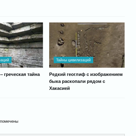
заций
Тайны цивилизаций
– греческая тайна
Редкий геоглиф с изображением
быка раскопали рядом с
Хакасией
 помечены