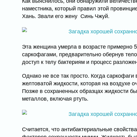
Как выяснилось, они обнаружили величест
наместника, который правил этой провинцие
Хань. Звали его жену Синь Чжуй.
Эта женщина умерла в возрасте примерно 5
саркофагами, предварительно обернув тело 
доступ к телу бактериям и процесс разложе
Однако не все так просто. Когда саркофаги
желтоватой жидкости, которая на воздухе о
Позже в сохраненных образцах жидкости б
металлов, включая ртуть.
Считается, что антибактериальные свойств
факторов сохранности мумии. Жидкость был