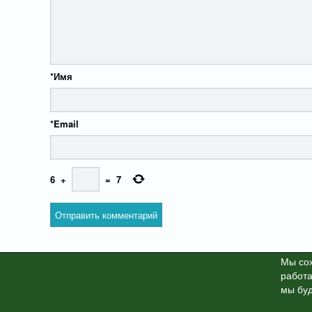
*
Имя
*
Email
6
+
=
7
Мы cох
работа
X-News
© info-dimurra.ru 20
мы буд