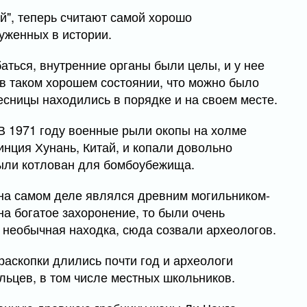
й", теперь считают самой хорошо
уженных в истории.
баться, внутренние органы были целы, и у нее
 в таком хорошем состоянии, что можно было
 ресницы находились в порядке и на своем месте.
В 1971 году военные рыли окопы на холме
нция Хунань, Китай, и копали довольно
 рыли котлован для бомбоубежища.
лм на самом деле являлся древним могильником-
 на богатое захоронение, то были очень
нь необычная находка, сюда созвали археологов.
раскопки длились почти год и археологи
льцев, в том числе местных школьников.