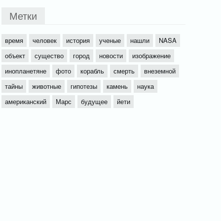
Метки
время
человек
история
ученые
нашли
NASA
объект
существо
город
новости
изображение
инопланетяне
фото
корабль
смерть
внеземной
тайны
животные
гипотезы
камень
наука
американский
Марс
будущее
йети