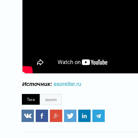
esoreiter.ru
Источник:
Теги
время