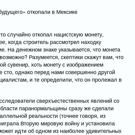
что случайно откопал нацистскую монету,
ее, когда строитель рассмотрел находку
е. На денежном знаке указывается, что монета
 возможно? Разумеется, скептики скажут вам, что
ой сувенир, хоть монету с изображением
е сто, однако перед нами совершенно другой
циалистам, и те определили, что он пролежал в
сследователи сверхъестественных явлений со
 области паранормальщины сразу же сделали
раллельной реальности (точнее говоря, из
выиграла Вторую мировую войну и установила
 может идти об одном из наиболее удивительных