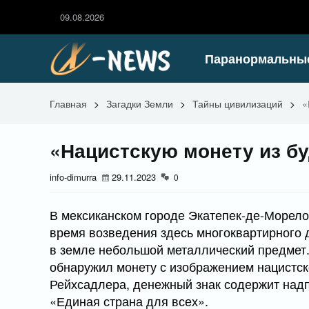
09.08.2026
Паранормальны
Главная
>
Загадки Земли
>
Тайны цивилизаций
>
«
«Нацистскую монету из бу
info-dimurra
29.11.2023
0
В мексиканском городе Экатепек-де-Морело
время возведения здесь многоквартирного 
в земле небольшой металлический предмет. 
обнаружил монету с изображением нацистск
Рейхсадлера, денежный знак содержит надп
«Единая страна для всех».