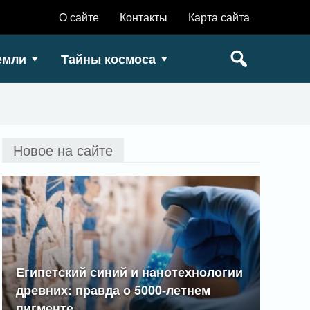
О сайте
Контакты
Карта сайта
емли
Тайны космоса
Новое на сайте
Египетский синий и нанотехнологии
древних: правда о 5000-летнем
пигменте