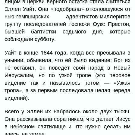
лицом в церкви верного остатка стала считаться
Эллен Уайт. Она «подобрала» отколовшуюся от
нью-гемпширских адвентистов-миллеритов
группу последователей госпожи Оукс Престон,
бывшей баптистки седьмого дня, которые
соблюдали субботу.
Уайт в конце 1844 года, когда все пребывали в
унынии, объявила, что ей было видение: Бог их
не оставил, он поведёт свой народ в Новый
Иерусалим, но по узкой тропе (это перовое
видение так и называлось потом — «Узкая
тропа», а за первым последовала целая череда
видений).
Всего у Эллен их набралось около двух тысяч.
Она рассказывала соратникам, что делает Иисус
в небесном святилище и что нужно делать им
здесь, на земле.