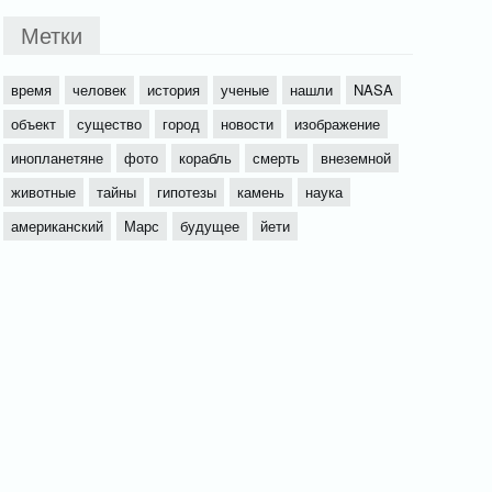
Метки
время
человек
история
ученые
нашли
NASA
объект
существо
город
новости
изображение
инопланетяне
фото
корабль
смерть
внеземной
животные
тайны
гипотезы
камень
наука
американский
Марс
будущее
йети