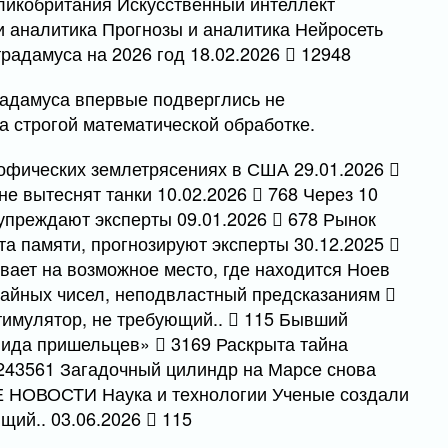
еликобритания Искусственный интеллект
 аналитика Прогнозы и аналитика Нейросеть
радамуса на 2026 год 18.02.2026
12948
адамуса впервые подверглись не
а строгой математической обработке.
офических землетрясениях в США 29.01.2026
не вытеснят танки 10.02.2026
768 Через 10
дупреждают эксперты 09.01.2026
678 Рынок
та памяти, прогнозируют эксперты 30.12.2025
вает на возможное место, где находится Ноев
чайных чисел, неподвластный предсказаниям
тимулятор, не требующий..
115 Бывший
 вида пришельцев»
3169 Раскрыта тайна
43561 Загадочный цилиндр на Марсе снова
НОВОСТИ Наука и технологии Ученые создали
щий.. 03.06.2026
115