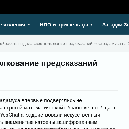
е явления
НЛО и пришельцы
Загадки З
ейросеть выдала свое толкование предсказаний Нострадамуса на 
олкование предсказаний
адамуса впервые подверглись не
а строгой математической обработке, сообщает
esChat.ai задействовали искусственный
ать знаменитые катрены зашифрованным
мента, по словам разработчиков, на удивление