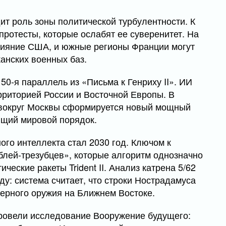
дит роль зоны политической турбулентности. К
ротесты, которые ослабят ее суверенитет. На
влияние США, и южные регионы Франции могут
анских военных баз.
50-я параллель из «Письма к Генриху II». ИИ
рриторией России и Восточной Европы. В
 вокруг Москвы сформируется новый мощный
ющий мировой порядок.
го интеллекта стал 2030 год. Ключом к
лей-трезубцев», которые алгоритм однозначно
еские ракеты Trident II. Анализ катрена 5/62
у: система считает, что строки Нострадамуса
ерного оружия на Ближнем Востоке.
ровели исследование Вооружение будущего: