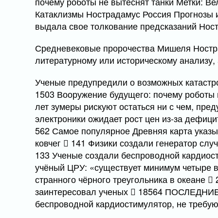
почему роботы не вытеснят танки Метки: В
Катаклизмы Нострадамус Россия Прогнозы и
выдала свое толкование предсказаний Ност
Средневековые пророчества Мишеля Ностр
литературному или историческому анализу, 
Ученые предупредили о возможных катастр
1503 Вооружение будущего: почему роботы 
лет зумеры рискуют остаться ни с чем, пре
электроники ожидает рост цен из-за дефици
562 Самое популярное Древняя карта указы
ковчег
141 Физики создали генератор слу
133 Ученые создали беспроводной кардиос
учёный ЦРУ: «существует минимум четыре
странного чёрного треугольника в океане
2
заинтересовал ученых
18564 ПОСЛЕДНИЕ 
беспроводной кардиостимулятор, не требую