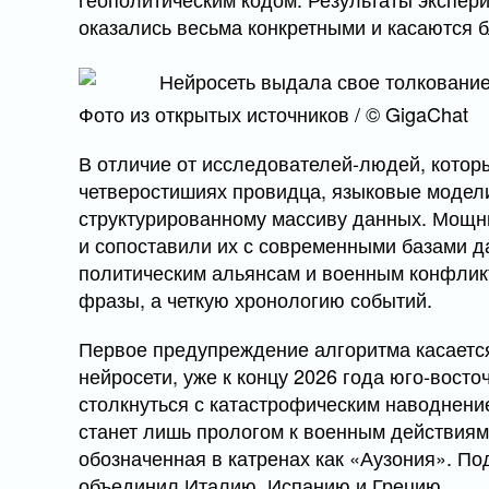
оказались весьма конкретными и касаются 
Фото из открытых источников / © GigaChat
В отличие от исследователей-людей, котор
четверостишиях провидца, языковые модели 
структурированному массиву данных. Мощн
и сопоставили их с современными базами д
политическим альянсам и военным конфлик
фразы, а четкую хронологию событий.
Первое предупреждение алгоритма касаетс
нейросети, уже к концу 2026 года юго-вост
столкнуться с катастрофическим наводнени
станет лишь прологом к военным действиям.
обозначенная в катренах как «Аузония». По
объединил Италию, Испанию и Грецию.