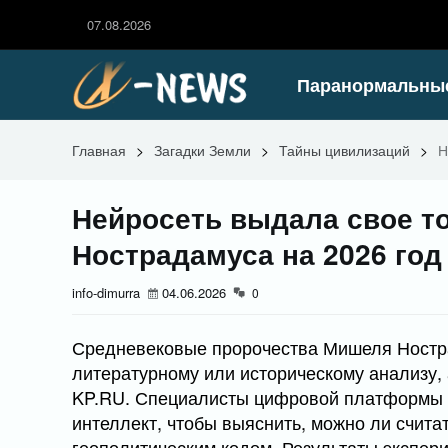
07.08.2026
Паранормальны
Главная
>
Загадки Земли
>
Тайны цивилизаций
>
Н
Нейросеть выдала свое т
Нострадамуса на 2026 год
info-dimurra
04.06.2026
0
Средневековые пророчества Мишеля Ностр
литературному или историческому анализу, 
KP.RU. Специалисты цифровой платформы Y
интеллект, чтобы выяснить, можно ли счит
геополитическим кодом. Результаты экспери