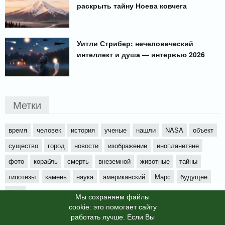
раскрыть тайну Ноева ковчега
Уитли Стрибер: нечеловеческий
интеллект и душа — интервью 2026
Метки
время
человек
история
ученые
нашли
NASA
объект
существо
город
новости
изображение
инопланетяне
фото
корабль
смерть
внеземной
животные
тайны
гипотезы
камень
наука
американский
Марс
будущее
йети
Мы cохраняем файлы
cookie: это помогает сайту
работать лучше. Если Вы