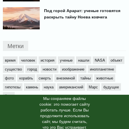
Под горой Арарат: ученые готовятся
раскрыть тайну Ноева ковчега
Метки
время
человек
история
ученые
нашли
NASA
объект
существо
город
новости
изображение
инопланетяне
фото
корабль
смерть
внеземной
тайны
животные
гипотезы
камень
наука
американский
Марс
будущее
йети
Мы cохраняем файлы
cookie: это помогает сайту
работать лучше. Если Вы
продолжите использовать
сайт, мы будем считать,
X-News
© info-dimurra.ru 2025г. This site is protected by
что это Вас устраивает.