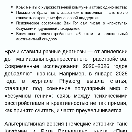
Крах мечты о художественной коммуне и страх одиночества;
Письмо от брата Тео с известием о помолвке — это могло
означать сокращение финансовой поддержки;
Психическое состояние: Ван Гог сам писал о «приступах
безумия» и «душевной лихорадке»;
Возможное злоупотребление абсентом и алкогольный
абстинентный синдром.
Врачи ставили разные диагнозы — от эпилепсии
до маниакально-депрессивного расстройства.
Современные исследования 2020–2026 годов
добавляют нюансы. Например, в январе 2026
года в журнале Phys.org вышла статья,
ставящая под сомнение популярный миф о
«безумном гении»: связь между психическими
расстройствами и креативностью не так прямая,
как принято считать, и часто преувеличивается.
Альтернативная версия (немецкие историки Ганс
Кауфман и Рита Вильдеганс, книга «Пакт