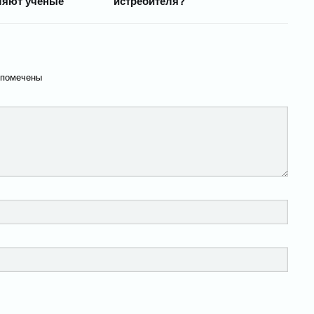
вляют ученые
истребителя?
 помечены