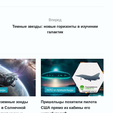
Вперед
Темные звезды: новые горизонты в изучении
галактик
льцы
НЛО и пришельцы
еземные зонды
Пришельцы похитили пилота
я в Солнечной
США прямо из кабины его