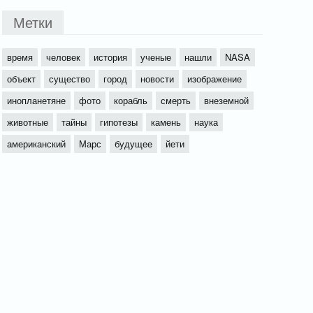
Метки
время
человек
история
ученые
нашли
NASA
объект
существо
город
новости
изображение
инопланетяне
фото
корабль
смерть
внеземной
животные
тайны
гипотезы
камень
наука
американский
Марс
будущее
йети