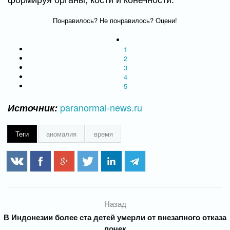
Понравилось? Не понравилось? Оцени!
1
2
3
4
5
paranormal-news.ru
Источник:
Теги
аномалия
время
Назад
В Индонезии более ста детей умерли от внезапного отказа
почек