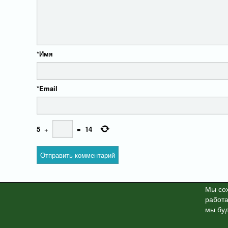
*
Имя
*
Email
5
+
=
14
Мы cох
работа
X-News
© info-dimurra.ru 20
мы буд