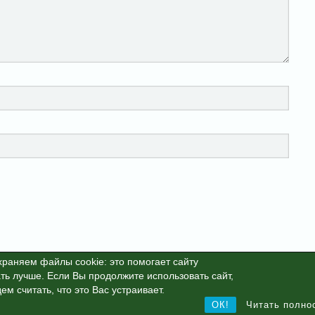
раняем файлы cookie: это помогает сайту
ть лучше. Если Вы продолжите использовать сайт,
25г. This site is protected by reCAPTCHA and the Google
Privacy Polic
ем считать, что это Вас устраивает.
ОК!
Читать полно