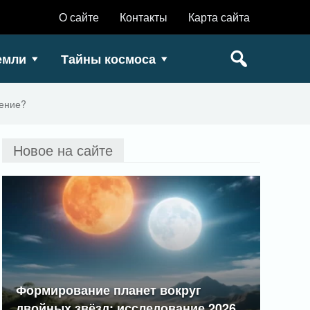
О сайте
Контакты
Карта сайта
емли
Тайны космоса
рение?
Новое на сайте
Формирование планет вокруг
двойных звёзд: исследование 2026