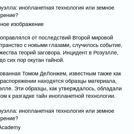
вное изображение
о оправлялся от последствий Второй мировой
транство с новыми глазами, случилось событие,
жества теорий заговора. Инцидент в Розуэлле,
до сих пор окутан тайной.
снованная Томом ДеЛонжем, известным также как
их распоряжении находятся образцы материала,
элле. Эти образцы, как утверждалось, обладали
ом к разгадке тайн инопланетной технологии.
 Academy