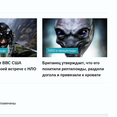
льцы
НЛО и пришельцы
т ВВС США
Британец утверждает, что его
воей встрече с НЛО
похитили рептилоиды, раздели
догола и привязали к кровати
 помечены