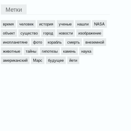
Метки
время
человек
история
ученые
нашли
NASA
объект
существо
город
новости
изображение
инопланетяне
фото
корабль
смерть
внеземной
животные
тайны
гипотезы
камень
наука
американский
Марс
будущее
йети