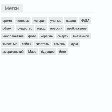
Метки
время
человек
история
ученые
нашли
NASA
объект
существо
город
новости
изображение
инопланетяне
фото
корабль
смерть
внеземной
животные
тайны
гипотезы
камень
наука
американский
Марс
будущее
йети