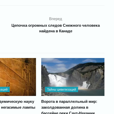
Вперед
Цепочка огромных следов Снежного человека
найдена в Канаде
заций
Тайны цивилизаций
адемическую науку
Ворота в параллельный мир:
т негасимые лампы
заколдованная долина в
бассейне реки Саут-Наханни