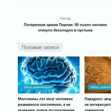
Назад
Потерянная армия Персии: 50 тысяч человек
сгинуло бесследно в пустыне
Похожие записи
Тайны цивилизаций
Тайны цивили
Миллионы лет мозг человека
Парадокс: ак
развивался постепенно, а не
не интересую
рывками: новое исследование
древности