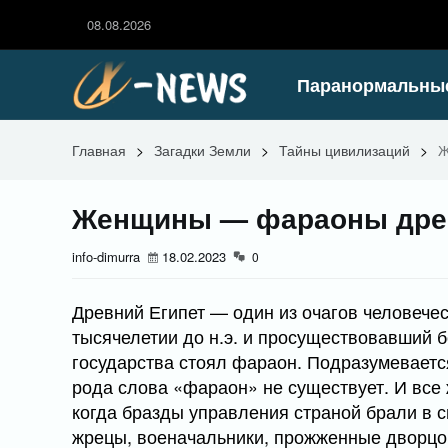
08.08.2026
Паранормальны
Главная
>
Загадки Земли
>
Тайны цивилизаций
>
Ж
Женщины — фараоны древ
info-dimurra
18.02.2023
0
Древний Египет — один из очагов человечес
тысячелетии до н.э. и просуществовавший бо
государства стоял фараон. Подразумевается
рода слова «фараон» не существует. И все
когда бразды управления страной брали в 
жрецы, военачальники, прожженные дворцо