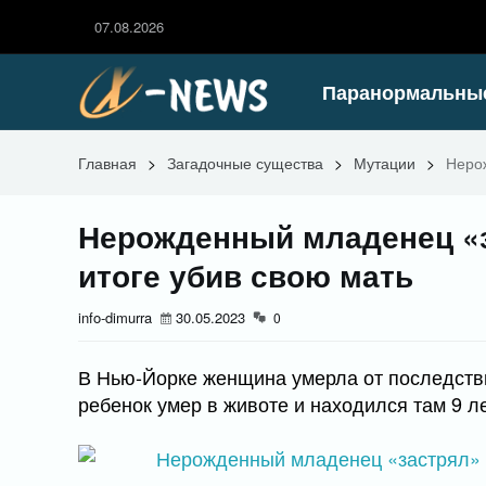
07.08.2026
Паранормальны
Главная
>
Загадочные существа
>
Мутации
>
Нерож
Нерожденный младенец «за
итоге убив свою мать
info-dimurra
30.05.2023
0
В Нью-Йорке женщина умерла от последстви
ребенок умер в животе и находился там 9 л