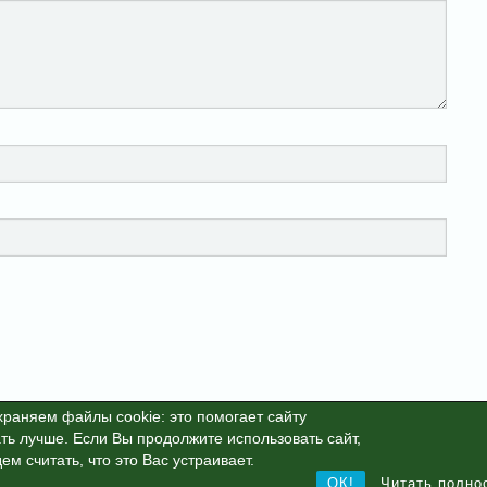
раняем файлы cookie: это помогает сайту
ть лучше. Если Вы продолжите использовать сайт,
25г. This site is protected by reCAPTCHA and the Google
Privacy Polic
ем считать, что это Вас устраивает.
ОК!
Читать полно