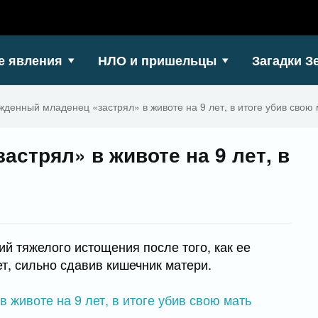
е явления
НЛО и пришельцы
Загадки З
денный младенец «застрял» в животе на 9 лет, в итоге убив свою 
стрял» в животе на 9 лет, в
й тяжелого истощения после того, как ее
ет, сильно сдавив кишечник матери.