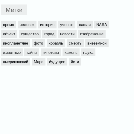
Метки
время
человек
история
ученые
нашли
NASA
объект
существо
город
новости
изображение
инопланетяне
фото
корабль
смерть
внеземной
животные
тайны
гипотезы
камень
наука
американский
Марс
будущее
йети