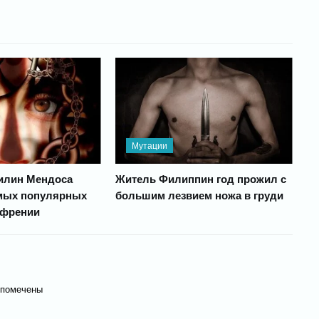
Мутации
илин Мендоса
Житель Филиппин год прожил с
амых популярных
большим лезвием ножа в груди
офрении
 помечены