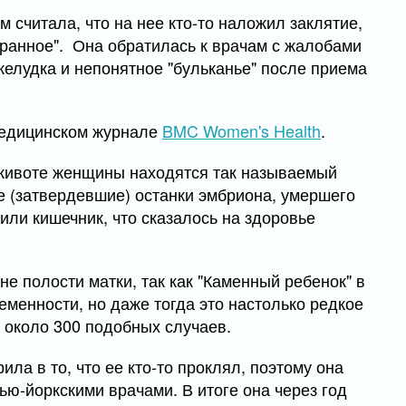
м считала, что на нее кто-то наложил заклятие,
странное". Она обратилась к врачам с жалобами
желудка и непонятное "бульканье" после приема
медицинском журнале
BMC Women's Health
.
 животе женщины находятся так называемый
 (затвердевшие) останки эмбриона, умершего
вили кишечник, что сказалось на здоровье
не полости матки, так как "Каменный ребенок" в
менности, но даже тогда это настолько редкое
о около 300 подобных случаев.
ла в то, что ее кто-то проклял, поэтому она
ью-йоркскими врачами. В итоге она через год