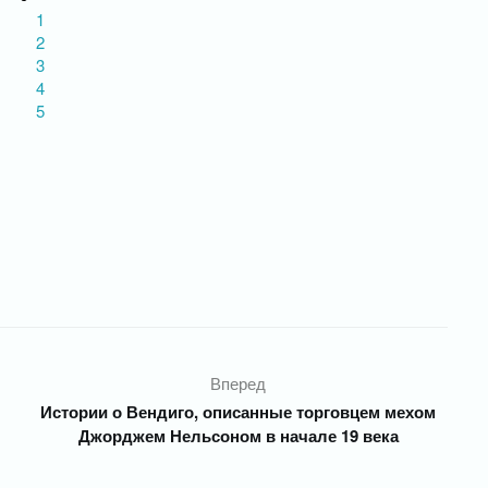
1
2
3
4
5
Вперед
Истории о Вендиго, описанные торговцем мехом
Джорджем Нельсоном в начале 19 века