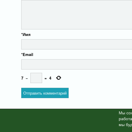
*
Имя
*
Email
7
−
=
4
Мы cох
работа
X-News
© info-dimurra.ru 20
мы буд