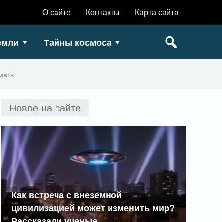
О сайте
Контакты
Карта сайта
емли
Тайны космоса
мать
Новое на сайте
Как встреча с внеземной
цивилизацией может изменить мир?
Рассказали ученые