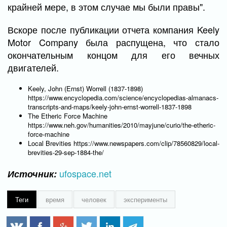
крайней мере, в этом случае мы были правы".
Вскоре после публикации отчета компания Keely
Motor Company была распущена, что стало
окончательным концом для его вечных
двигателей.
Keely, John (Ernst) Worrell (1837-1898)
https://www.encyclopedia.com/science/encyclopedias-almanacs-
transcripts-and-maps/keely-john-ernst-worrell-1837-1898
The Etheric Force Machine
https://www.neh.gov/humanities/2010/mayjune/curio/the-etheric-
force-machine
Local Brevities https://www.newspapers.com/clip/78560829/local-
brevities-29-sep-1884-the/
ufospace.net
Источник:
Теги
время
человек
эксперименты