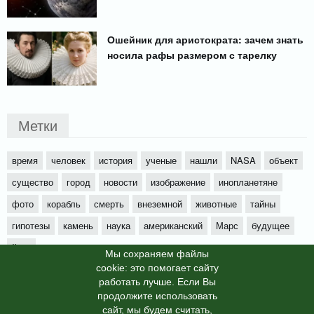
Ошейник для аристократа: зачем знать
носила рафы размером с тарелку
Метки
время
человек
история
ученые
нашли
NASA
объект
существо
город
новости
изображение
инопланетяне
фото
корабль
смерть
внеземной
животные
тайны
гипотезы
камень
наука
американский
Марс
будущее
йети
Мы cохраняем файлы
cookie: это помогает сайту
работать лучше. Если Вы
продолжите использовать
сайт, мы будем считать,