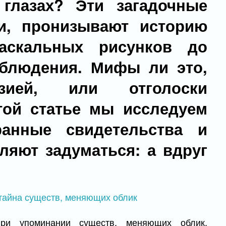
лазах? Эти загадочные
и, пронизывают историю
аскальных рисунков до
блюдения. Мифы ли это,
зией, или отголоски
той статье мы исследуем
ранные свидетельства и
вляют задуматься: а вдруг
при упоминании существ, меняющих облик,