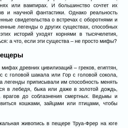
нях или вампирах. И большинство сочтет их
в и научной фантастики. Однако реальность
нные свидетельства о встречах с оборотнями и
енные легенды о других существах, способных
тих историй уходят корнями в тысячелетия,
ся: а что, если эти существа – не просто мифы?
 пещеры
мифах древних цивилизаций – греков, египтян,
ис с головой шакала или Гор с головой сокола,
 а легенды приписывали им способность менять
ся в лебедя, быка или даже в золотой дождь,
а врагов до соблазнения смертных. Ведьмы и
овиться кошками, зайцами или птицами, чтобы
скальная живопись в пещере Труа-Фрер на юге