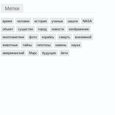
Метки
время
человек
история
ученые
нашли
NASA
объект
существо
город
новости
изображение
инопланетяне
фото
корабль
смерть
внеземной
животные
тайны
гипотезы
камень
наука
американский
Марс
будущее
йети