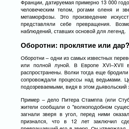
Франции, датируемая примерно 13 000 годом
человеческим телом, рогами оленя и зв
метаморфозы. Это произведение искусс
представляли себе превращения. Возм
наблюдений, ставших основой для легенд.
Оборотни: проклятие или дар
Оборотни – одни из самых известных перев
или полной луной. В Европе XVI–XVII 
распространены. Волки тогда еще бродили 
сопровождали процессы над ведьмами. Це
подозреваемыми, видя в этом дьявольский 
Пример – дело Питера Стамппа (или Стуб
жители сообщали о "волкоподобном сущест
загнали зверя в угол, перед ними оказ
признался, что в 12 лет заключил сде
превращавший его в зверя. Он утверждал, 