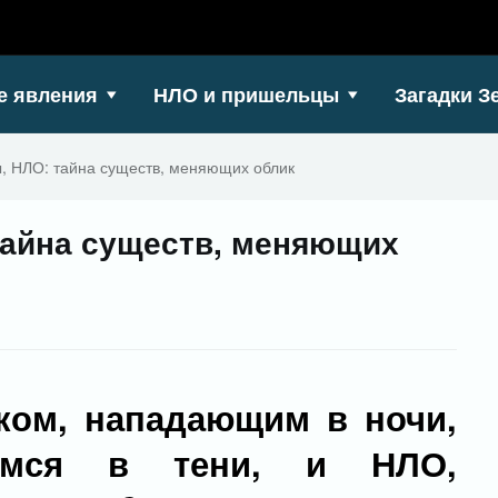
е явления
НЛО и пришельцы
Загадки З
, НЛО: тайна существ, меняющих облик
тайна существ, меняющих
ком, нападающим в ночи,
имся в тени, и НЛО,