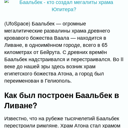
(UfoSpace) Баальбек — огромные
мегалитические развалины храма древнего
кровавого божества Ваала — находится в
Ливане, в одноимённом городе, всего в 65
километрах от Бейрута. С древних времён
Баальбек надстраивался и перестраивался. Во II
веке до нашей эры здесь возник храм
египетского божества Атона, а город был
переименован в Гелиополь.
Как был построен Баальбек в
Ливане?
Известно, что на рубеже тысячелетий Баальбек
перестроили римляне. Храм Атона стал храмом