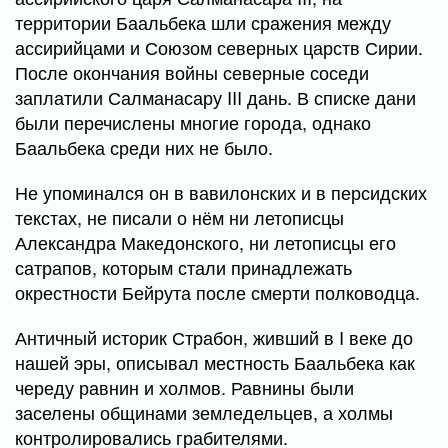
территории Баальбека шли сражения между
ассирийцами и Союзом северных царств Сирии.
После окончания войны северные соседи
заплатили Салманасару III дань. В списке дани
были перечислены многие города, однако
Баальбека среди них не было.
Не упоминался он в вавилонских и в персидских
текстах, не писали о нём ни летописцы
Александра Македонского, ни летописцы его
сатрапов, которым стали принадлежать
окрестности Бейрута после смерти полководца.
Античный историк Страбон, живший в I веке до
нашей эры, описывал местность Баальбека как
череду равнин и холмов. Равнины были
заселены общинами земледельцев, а холмы
контролировались грабителями.