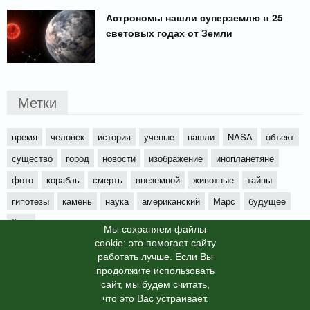
Астрономы нашли суперземлю в 25
световых годах от Земли
Метки
время
человек
история
ученые
нашли
NASA
объект
существо
город
новости
изображение
инопланетяне
фото
корабль
смерть
внеземной
животные
тайны
гипотезы
камень
наука
американский
Марс
будущее
йети
Мы cохраняем файлы
cookie: это помогает сайту
работать лучше. Если Вы
продолжите использовать
сайт, мы будем считать,
X-News
© info-dimurra.ru 2025г. This site is protected by
что это Вас устраивает.
reCAPTCHA and the Google
Privacy Policy
and
Terms of Service