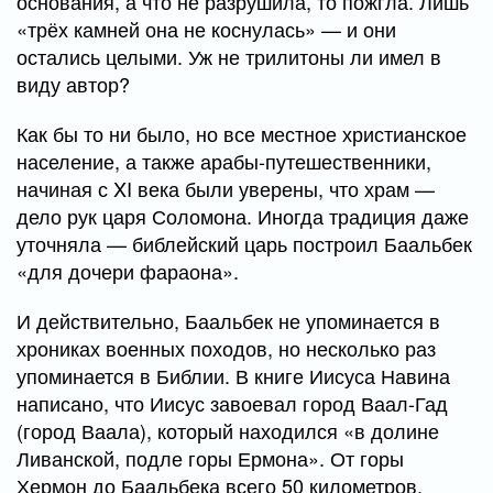
основания, а что не разрушила, то пожгла. Лишь
«трёх камней она не коснулась» — и они
остались целыми. Уж не трилитоны ли имел в
виду автор?
Как бы то ни было, но все местное христианское
население, а также арабы-путешественники,
начиная с XI века были уверены, что храм —
дело рук царя Соломона. Иногда традиция даже
уточняла — библейский царь построил Баальбек
«для дочери фараона».
И действительно, Баальбек не упоминается в
хрониках военных походов, но несколько раз
упоминается в Библии. В книге Иисуса Навина
написано, что Иисус завоевал город Ваал-Гад
(город Ваала), который находился «в долине
Ливанской, подле горы Ермона». От горы
Хермон до Баальбека всего 50 километров.