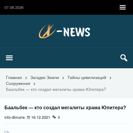
07.08.2026
Главная
>
Загадки Земли
>
Тайны цивилизаций
>
Сооружения
>
Баальбек — кто создал мегалиты храма Юпитера?
Баальбек — кто создал мегалиты храма Юпитера?
info-dimurra
16.12.2021
0