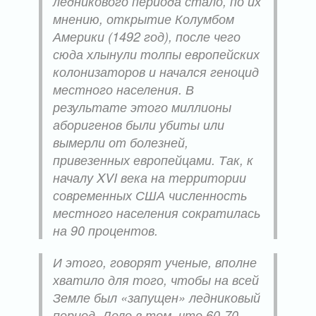
ледникового периода стало, по их
мнению, открытие Колумбом
Америки (1492 год), после чего
сюда хлынули толпы европейских
колонизаторов и начался геноцид
местного населения. В
результате этого миллионы
аборигенов были убиты или
вымерли от болезней,
привезенных европейцами. Так, к
началу XVI века на территории
современных США численность
местного населения сократилась
на 90 процентов.
И этого, говорят ученые, вполне
хватило для того, чтобы на всей
Земле был «запущен» ледниковый
период. Дело в том, что 60-70