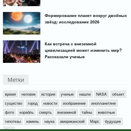
Формирование планет вокруг двойных
звёзд: исследование 2026
Как встреча с внеземной
цивилизацией может изменить мир?
Рассказали ученые
Метки
время
человек
история
ученые
нашли
NASA
объект
существо
город
новости
изображение
инопланетяне
фото
корабль
смерть
внеземной
тайны
животные
гипотезы
камень
наука
американский
Марс
будущее
йети