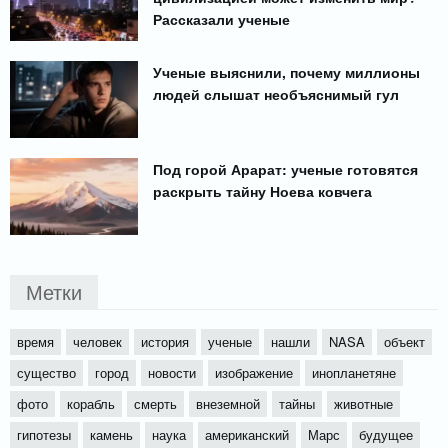
Рассказали ученые
Ученые выяснили, почему миллионы
людей слышат необъяснимый гул
Под горой Арарат: ученые готовятся
раскрыть тайну Ноева ковчега
Метки
время
человек
история
ученые
нашли
NASA
объект
существо
город
новости
изображение
инопланетяне
фото
корабль
смерть
внеземной
тайны
животные
гипотезы
камень
наука
американский
Марс
будущее