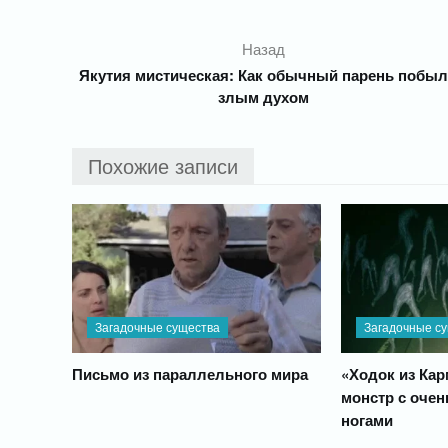
Назад
Якутия мистическая: Как обычный парень побы
злым духом
Похожие записи
Загадочные существа
Загадочные с
Письмо из параллельного мира
«Ходок из Ка
монстр с оче
ногами