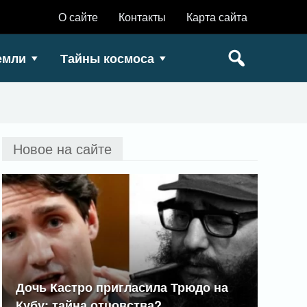
О сайте
Контакты
Карта сайта
емли
Тайны космоса
Новое на сайте
Дочь Кастро пригласила Трюдо на
Кубу: тайна отцовства?