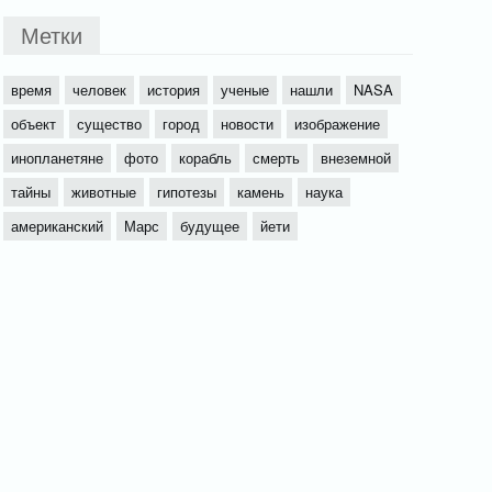
Метки
время
человек
история
ученые
нашли
NASA
объект
существо
город
новости
изображение
инопланетяне
фото
корабль
смерть
внеземной
тайны
животные
гипотезы
камень
наука
американский
Марс
будущее
йети