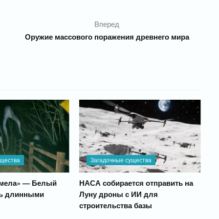
Вперед
л
Оружие массового поражения древнего мира
ущества
Загадочные существа
рмела» — Белый
НАСА собирается отправить на
нь длинными
Луну дроны с ИИ для
строительства базы