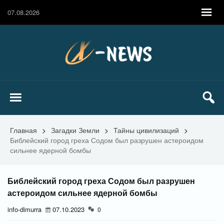
07.08.2026
Главная
>
Загадки Земли
>
Тайны цивилизаций
>
Библейский город греха Содом был разрушен астероидом
сильнее ядерной бомбы
Библейский город греха Содом был разрушен
астероидом сильнее ядерной бомбы
info-dimurra
07.10.2023
0