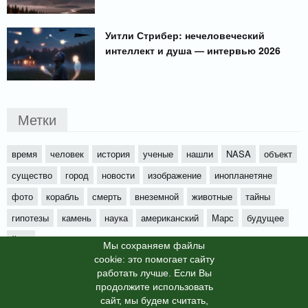
Уитли Стрибер: нечеловеческий
интеллект и душа — интервью 2026
Метки
время
человек
история
ученые
нашли
NASA
объект
существо
город
новости
изображение
инопланетяне
фото
корабль
смерть
внеземной
животные
тайны
гипотезы
камень
наука
американский
Марс
будущее
йети
Мы cохраняем файлы
cookie: это помогает сайту
работать лучше. Если Вы
продолжите использовать
сайт, мы будем считать,
X-News
© info-dimurra.ru 2025г. This site is protected by