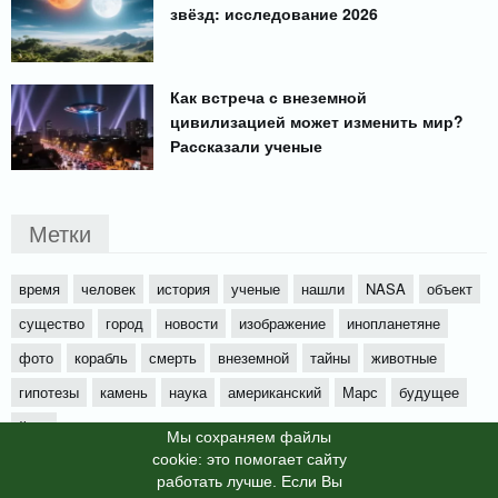
звёзд: исследование 2026
Как встреча с внеземной
цивилизацией может изменить мир?
Рассказали ученые
Метки
время
человек
история
ученые
нашли
NASA
объект
существо
город
новости
изображение
инопланетяне
фото
корабль
смерть
внеземной
тайны
животные
гипотезы
камень
наука
американский
Марс
будущее
йети
Мы cохраняем файлы
cookie: это помогает сайту
работать лучше. Если Вы