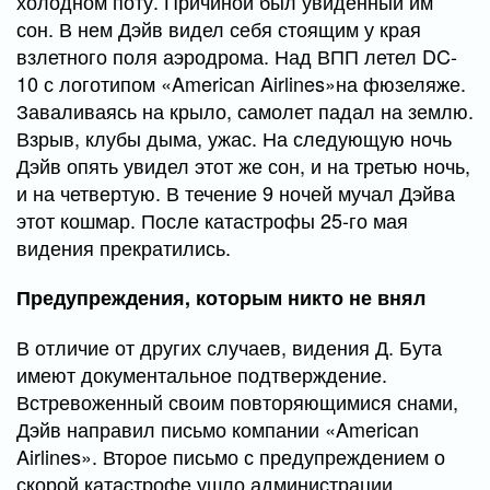
холодном поту. Причиной был увиденный им
сон. В нем Дэйв видел себя стоящим у края
взлетного поля аэродрома. Над ВПП летел DC-
10 с логотипом «American Airlines»на фюзеляже.
Заваливаясь на крыло, самолет падал на землю.
Взрыв, клубы дыма, ужас. На следующую ночь
Дэйв опять увидел этот же сон, и на третью ночь,
и на четвертую. В течение 9 ночей мучал Дэйва
этот кошмар. После катастрофы 25-го мая
видения прекратились.
Предупреждения, которым никто не внял
В отличие от других случаев, видения Д. Бута
имеют документальное подтверждение.
Встревоженный своим повторяющимися снами,
Дэйв направил письмо компании «American
Airlines». Второе письмо с предупреждением о
скорой катастрофе ушло администрации