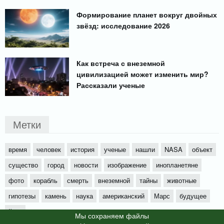
Формирование планет вокруг двойных
звёзд: исследование 2026
Как встреча с внеземной
цивилизацией может изменить мир?
Рассказали ученые
Метки
время
человек
история
ученые
нашли
NASA
объект
существо
город
новости
изображение
инопланетяне
фото
корабль
смерть
внеземной
тайны
животные
гипотезы
камень
наука
американский
Марс
будущее
йети
Мы cохраняем файлы