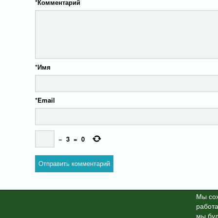
*
Комментарий
*
Имя
*
Email
−
3
=
0
Мы cох
работа
X-News
© info-dimurra.ru 20
мы буд