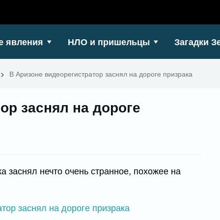
е явления
НЛО и пришельцы
Загадки З
>
В Аризоне видеорегистратор заснял на дороге призрака
ор заснял на дороге
а заснял нечто очень странное, похожее на