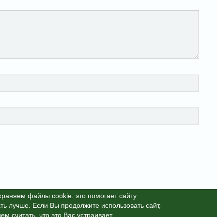
раняем файлы cookie: это помогает сайту
ть лучше. Если Вы продолжите использовать сайт,
25г. This site is protected by reCAPTCHA and the Google
Privacy Polic
ем считать, что это Вас устраивает.