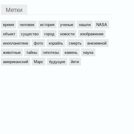
Метки
время
человек
история
ученые
нашли
NASA
объект
существо
город
новости
изображение
инопланетяне
фото
корабль
смерть
внеземной
животные
тайны
гипотезы
камень
наука
американский
Марс
будущее
йети