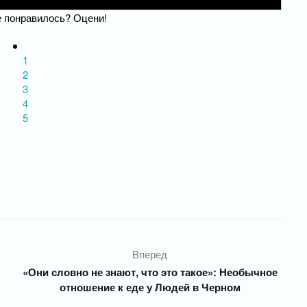
 понравилось? Оцени!
1
2
3
4
5
Вперед
«Они словно не знают, что это такое»: Необычное
отношение к еде у Людей в Черном