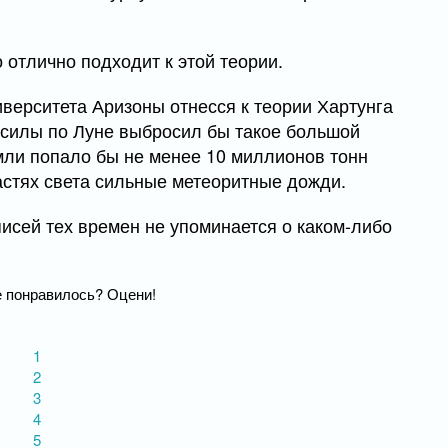
 отлично подходит к этой теории.
иверситета Аризоны отнесся к теории Хартунга
й силы по Луне выбросил бы такое большой
мли попало бы не менее 10 миллионов тонн
астях света сильные метеоритные дожди.
писей тех времен не упоминается о каком-либо
 понравилось? Оцени!
1
2
3
4
5