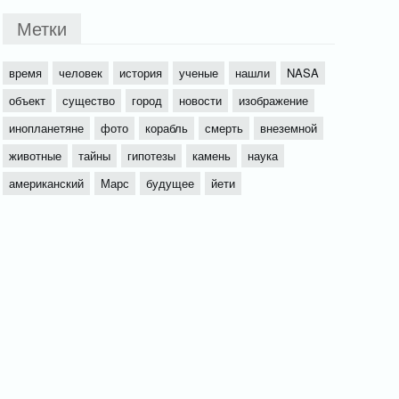
Метки
время
человек
история
ученые
нашли
NASA
объект
существо
город
новости
изображение
инопланетяне
фото
корабль
смерть
внеземной
животные
тайны
гипотезы
камень
наука
американский
Марс
будущее
йети