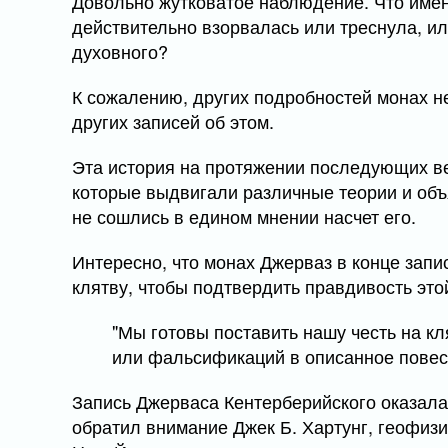
Довольно жутковатое наблюдение. Что имен
действительно взорвалась или треснула, ил
духовного?
К сожалению, других подробностей монах не
других записей об этом.
Эта история на протяжении последующих ве
которые выдвигали различные теории и объя
не сошлись в едином мнении насчет его.
Интересно, что монах Джерваз в конце запи
клятву, чтобы подтвердить правдивость это
"Мы готовы поставить нашу честь на кл
или фальсификаций в описанное повес
Запись Джерваса Кентерберийского оказалас
обратил внимание Джек Б. Хартунг, геофиз