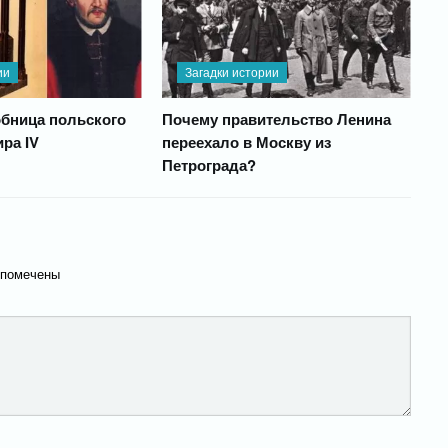
ии
Загадки истории
обница польского
Почему правительство Ленина
ра IV
переехало в Москву из
Петрограда?
 помечены