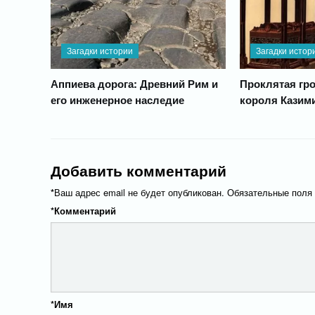
Загадки истории
Загадки истор
Аппиева дорога: Древний Рим и
Проклятая гр
его инженерное наследие
короля Казими
Добавить комментарий
*
Ваш адрес email не будет опубликован.
Обязательные поля
*
Комментарий
*
Имя