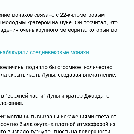
ение монахов связано с 22-километровым
молодым кратером на Луне. Он посчитал, что
падения очень крупного метеорита, который мог
 величины подняло бы огромное количество
гла скрыть часть Луны, создавая впечатление,
в "верхней части" Луны и кратер Джордано
оложение.
меи" могли быть вызваны искажениями света от
ероятно была окутана плотной атмосферой из
что вызвало турбулентность на поверхности