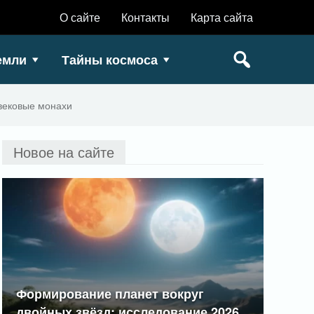
О сайте
Контакты
Карта сайта
емли
Тайны космоса
вековые монахи
Новое на сайте
Формирование планет вокруг
двойных звёзд: исследование 2026