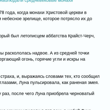
8 года, когда монахи Христовой церкви в
и небесное зрелище, которое потрясло их до
орый был летописцем аббатства Крайст-Черч,
ы раскололась надвое. А из средней точки
ргающий огонь, горячие угли и искры на
т страха, и, выражаясь словами тех, кто сообщил
глазами, Луна пульсировала, как раненая змея.
 раз, после чего Луна приобрела черноватый