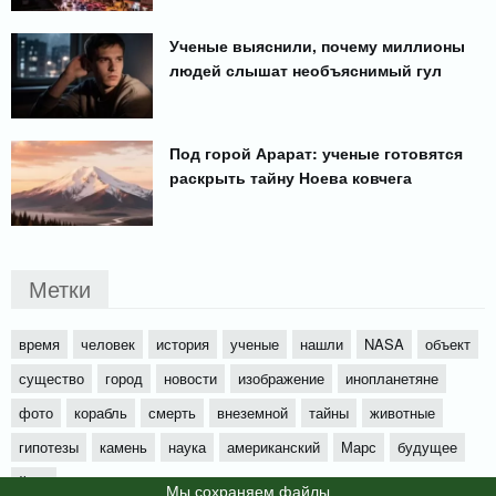
Ученые выяснили, почему миллионы
людей слышат необъяснимый гул
Под горой Арарат: ученые готовятся
раскрыть тайну Ноева ковчега
Метки
время
человек
история
ученые
нашли
NASA
объект
существо
город
новости
изображение
инопланетяне
фото
корабль
смерть
внеземной
тайны
животные
гипотезы
камень
наука
американский
Марс
будущее
йети
Мы cохраняем файлы