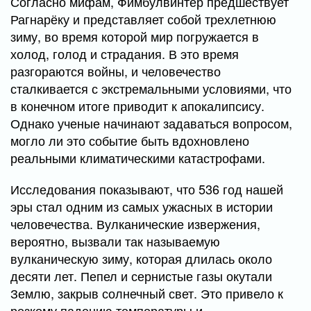
Согласно мифам, Фимбулвинтер предшествует
Рагнарёку и представляет собой трехлетнюю
зиму, во время которой мир погружается в
холод, голод и страдания. В это время
разгораются войны, и человечество
сталкивается с экстремальными условиями, что
в конечном итоге приводит к апокалипсису.
Однако ученые начинают задаваться вопросом,
могло ли это событие быть вдохновлено
реальными климатическими катастрофами.
Исследования показывают, что 536 год нашей
эры стал одним из самых ужасных в истории
человечества. Вулканические извержения,
вероятно, вызвали так называемую
вулканическую зиму, которая длилась около
десяти лет. Пепел и сернистые газы окутали
Землю, закрыв солнечный свет. Это привело к
резкому падению температуры и