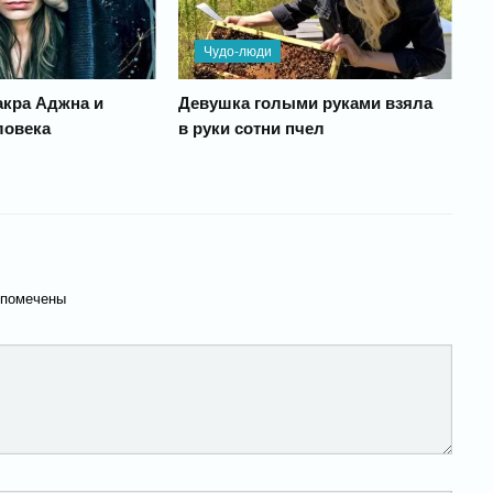
Чудо-люди
чакра Аджна и
Девушка голыми руками взяла
ловека
в руки сотни пчел
 помечены