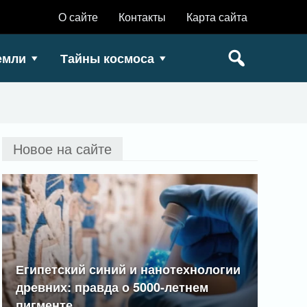
О сайте
Контакты
Карта сайта
емли
Тайны космоса
Новое на сайте
Египетский синий и нанотехнологии
древних: правда о 5000-летнем
пигменте