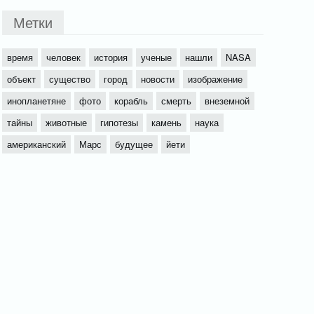
Метки
время
человек
история
ученые
нашли
NASA
объект
существо
город
новости
изображение
инопланетяне
фото
корабль
смерть
внеземной
тайны
животные
гипотезы
камень
наука
американский
Марс
будущее
йети