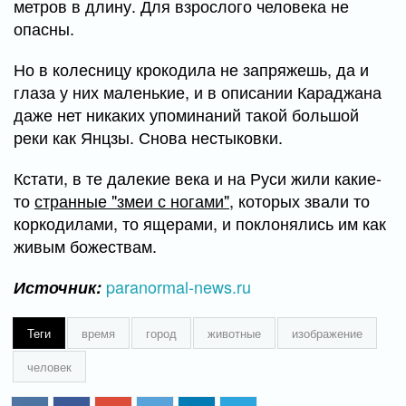
метров в длину. Для взрослого человека не
опасны.
Но в колесницу крокодила не запряжешь, да и
глаза у них маленькие, и в описании Караджана
даже нет никаких упоминаний такой большой
реки как Янцзы. Снова нестыковки.
Кстати, в те далекие века и на Руси жили какие-
то
странные "змеи с ногами"
, которых звали то
коркодилами, то ящерами, и поклонялись им как
живым божествам.
paranormal-news.ru
Источник:
Теги
время
город
животные
изображение
человек