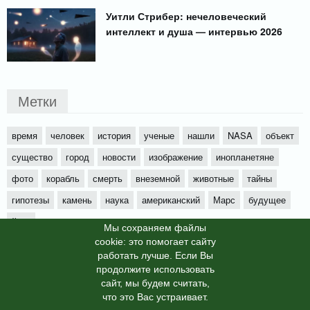
Уитли Стрибер: нечеловеческий
интеллект и душа — интервью 2026
Метки
время
человек
история
ученые
нашли
NASA
объект
существо
город
новости
изображение
инопланетяне
фото
корабль
смерть
внеземной
животные
тайны
гипотезы
камень
наука
американский
Марс
будущее
йети
Мы cохраняем файлы
cookie: это помогает сайту
работать лучше. Если Вы
продолжите использовать
сайт, мы будем считать,
X-News
© info-dimurra.ru 2025г. This site is protected by
что это Вас устраивает.
reCAPTCHA and the Google
Privacy Policy
and
Terms of Service